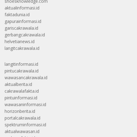
shoesknowledge.com
aktualinformasi.id
faktadunia.id
gapurainformasi.id
gariscakrawala.id
gerbangcakrawala.id
helvetianews.id
langitcakrawala.id
langitinformasi.id
pintucakrawala.id
wawasancakrawala.id
aktualberita.id
cakrawalafakta.id
pintuinformasi.id
wawasaninformasi.id
horizonberita.id
portalcakrawala.id
spektruminformasi.id
aktualwawasan.id