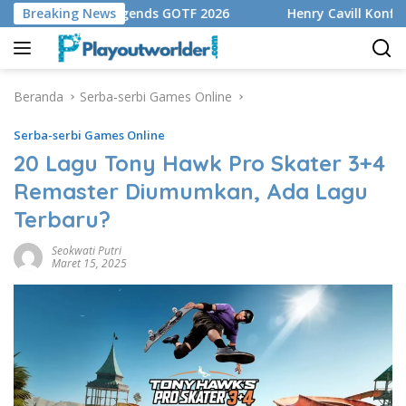
Langsung
ff Mobile Legends GOTF 2026
Breaking News
Henry Cavill Konfirmasika
ke
konten
Beranda
Serba-serbi Games Online
Serba-serbi Games Online
20 Lagu Tony Hawk Pro Skater 3+4
Remaster Diumumkan, Ada Lagu
Terbaru?
Seokwati Putri
Maret 15, 2025