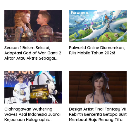
Bersambung TV Secret Level
Season 1 Belum Selesai,
Palworld Online Diumumkan,
Adaptasi God of War Ganti 2
Rilis Mobile Tahun 2026!
Aktor Atau Aktris Sebagai
Season 2
Olahragawan Wuthering
Design Artist Final Fantasy VII
Waves Asal Indonesia Juarai
Rebirth Bercerita Betapa Sulit
Kejuaraan Holographic
Membuat Baju Renang Tifa
Overdrive 2026