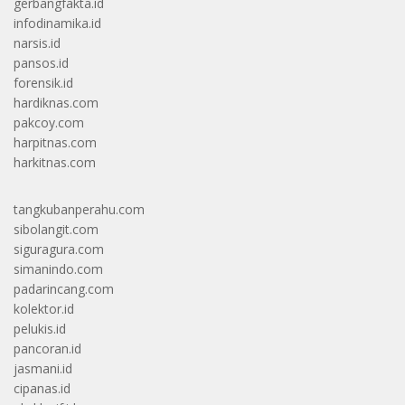
gerbangfakta.id
infodinamika.id
narsis.id
pansos.id
forensik.id
hardiknas.com
pakcoy.com
harpitnas.com
harkitnas.com
tangkubanperahu.com
sibolangit.com
siguragura.com
simanindo.com
padarincang.com
kolektor.id
pelukis.id
pancoran.id
jasmani.id
cipanas.id