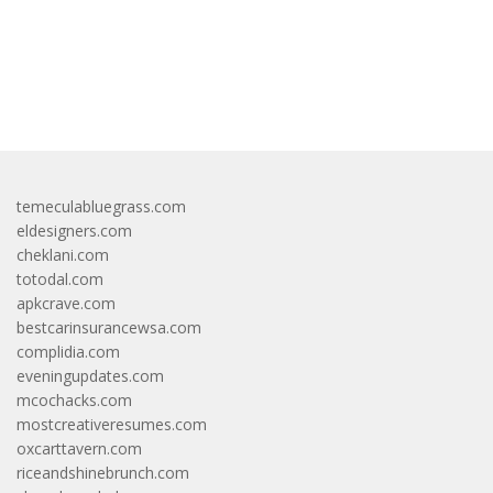
bandar besar starlight princess1000 bagi bonus
temeculabluegrass.com
eldesigners.com
cheklani.com
totodal.com
apkcrave.com
bestcarinsurancewsa.com
complidia.com
eveningupdates.com
mcochacks.com
mostcreativeresumes.com
oxcarttavern.com
riceandshinebrunch.com