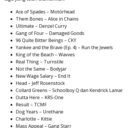
Ace of Spades – Motörhead
Them Bones – Alice in Chains
Ultimate – Denzel Curry
Gang of Four – Damaged Goods
96 Quite Bitter Beings – CKY
Yankee and the Brave (Ep. 4) – Run the Jewels
King of the Beach – Wavves
Real Thing – Turnstile
Not the Same – Bodyjar
New Wage Salary – End It
Head – Jeff Rosenstock
Collard Greens – Schoolboy Q dan Kendrick Lamar
Outta Here – KRS-One
Result – TCMF
Dog Years – Urethane
Charlotte – Kittie
Mass Appeal – Gang Starr