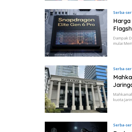
Serba-ser
Harga 
Flagsh
Dampak Di
mulai Mem
Serba-ser
Mahkam
Jaring
Mahkamah 
kuota Jar
Serba-ser