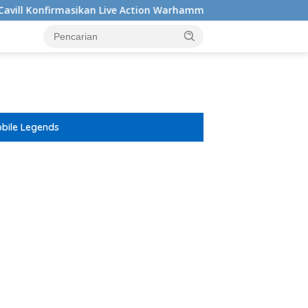
kan Live Action Warhammer 40.000 Masih Di Pengerjaan
bile Legends
ar besar starlight princess1000 bagi bonus
rld Online Diumumkan,
Team Spirit Kampiun, Onic
W
 Mobile Tahun 2026!
Posisi Tiga
B