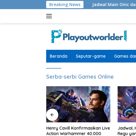
Langsung
TV Secret Level
Breaking News
Jadwal Main Onic dan Bigetron Ke Pla
ke
konten
Beranda
Seputar-game
Games dan
Serba-serbi Games Online
Jadwal, Hadiah, Format, dan
 Konfirmasikan Live
Season 1
Regu yang Main
hammer 40.000
Adaptasi