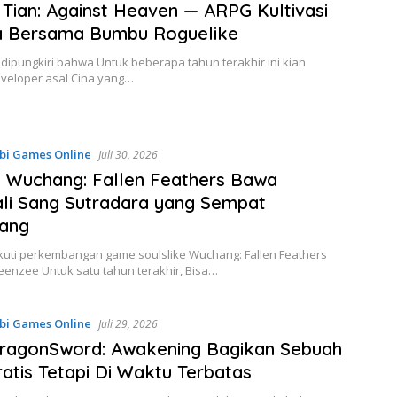
Tian: Against Heaven — ARPG Kultivasi
ia Bersama Bumbu Roguelike
 dipungkiri bahwa Untuk beberapa tahun terakhir ini kian
veloper asal Cina yang…
bi Games Online
Juli 30, 2026
 Wuchang: Fallen Feathers Bawa
li Sang Sutradara yang Sempat
ang
ikuti perkembangan game soulslike Wuchang: Fallen Feathers
eenzee Untuk satu tahun terakhir, Bisa…
bi Games Online
Juli 29, 2026
DragonSword: Awakening Bagikan Sebuah
atis Tetapi Di Waktu Terbatas