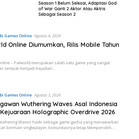
Season 1 Belum Selesai, Adaptasi God
of War Ganti 2 Aktor Atau Aktris
Sebagai Season 2
bi Games Online
Agustus 4, 2026
ld Online Diumumkan, Rilis Mobile Tahun
Online – Palworld merupakan salah satu game yang sangat
an sempat menjadi Kejadian…
bi Games Online
Agustus 3, 2026
gawan Wuthering Waves Asal Indonesia
 Kejuaraan Holographic Overdrive 2026
Wuthering Waves hadir sebagai game gacha yang menawarkan
an bermain singleplayer, komunitasnya tetap Memperoleh…