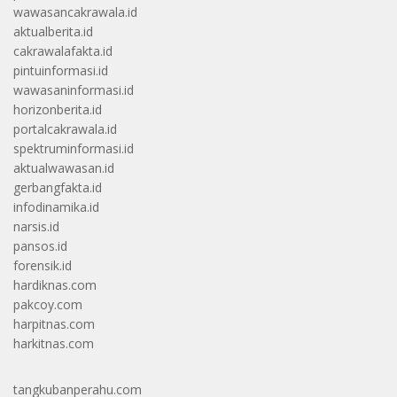
wawasancakrawala.id
aktualberita.id
cakrawalafakta.id
pintuinformasi.id
wawasaninformasi.id
horizonberita.id
portalcakrawala.id
spektruminformasi.id
aktualwawasan.id
gerbangfakta.id
infodinamika.id
narsis.id
pansos.id
forensik.id
hardiknas.com
pakcoy.com
harpitnas.com
harkitnas.com
tangkubanperahu.com