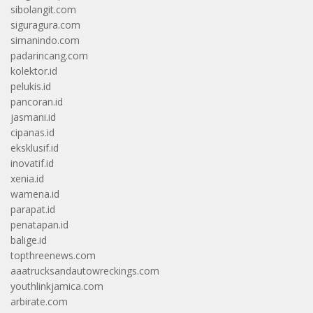
sibolangit.com
siguragura.com
simanindo.com
padarincang.com
kolektor.id
pelukis.id
pancoran.id
jasmani.id
cipanas.id
eksklusif.id
inovatif.id
xenia.id
wamena.id
parapat.id
penatapan.id
balige.id
topthreenews.com
aaatrucksandautowreckings.com
youthlinkjamica.com
arbirate.com