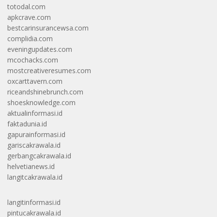
totodal.com
apkcrave.com
bestcarinsurancewsa.com
complidia.com
eveningupdates.com
mcochacks.com
mostcreativeresumes.com
oxcarttavern.com
riceandshinebrunch.com
shoesknowledge.com
aktualinformasi.id
faktadunia.id
gapurainformasi.id
gariscakrawala.id
gerbangcakrawala.id
helvetianews.id
langitcakrawala.id
langitinformasi.id
pintucakrawala.id