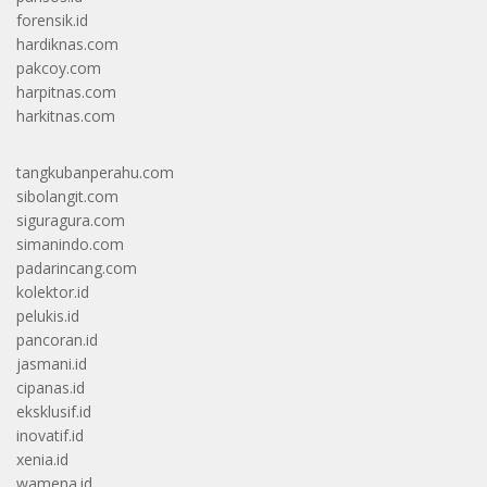
forensik.id
hardiknas.com
pakcoy.com
harpitnas.com
harkitnas.com
tangkubanperahu.com
sibolangit.com
siguragura.com
simanindo.com
padarincang.com
kolektor.id
pelukis.id
pancoran.id
jasmani.id
cipanas.id
eksklusif.id
inovatif.id
xenia.id
wamena.id