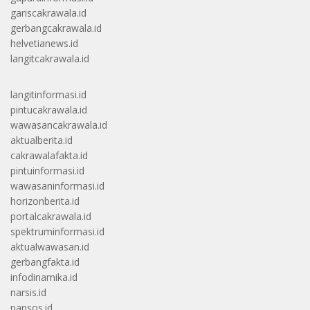
gariscakrawala.id
gerbangcakrawala.id
helvetianews.id
langitcakrawala.id
langitinformasi.id
pintucakrawala.id
wawasancakrawala.id
aktualberita.id
cakrawalafakta.id
pintuinformasi.id
wawasaninformasi.id
horizonberita.id
portalcakrawala.id
spektruminformasi.id
aktualwawasan.id
gerbangfakta.id
infodinamika.id
narsis.id
pansos.id