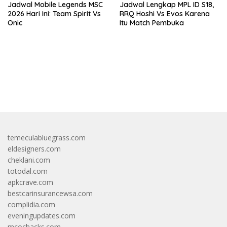
Jadwal Mobile Legends MSC
Jadwal Lengkap MPL ID S18,
2026 Hari Ini: Team Spirit Vs
RRQ Hoshi Vs Evos Karena
Onic
Itu Match Pembuka
bandar besar starlight princess1000 bagi bonus
temeculabluegrass.com
eldesigners.com
cheklani.com
totodal.com
apkcrave.com
bestcarinsurancewsa.com
complidia.com
eveningupdates.com
mcochacks.com