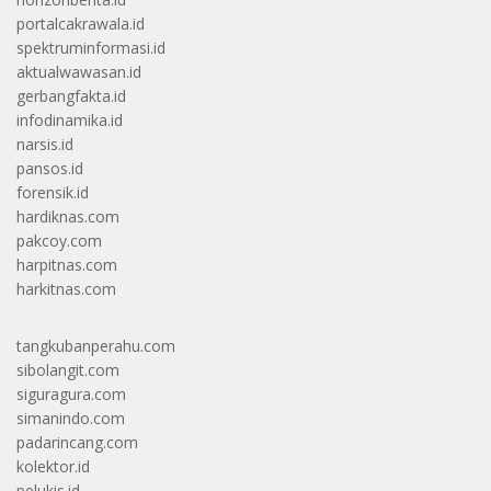
portalcakrawala.id
spektruminformasi.id
aktualwawasan.id
gerbangfakta.id
infodinamika.id
narsis.id
pansos.id
forensik.id
hardiknas.com
pakcoy.com
harpitnas.com
harkitnas.com
tangkubanperahu.com
sibolangit.com
siguragura.com
simanindo.com
padarincang.com
kolektor.id
pelukis.id