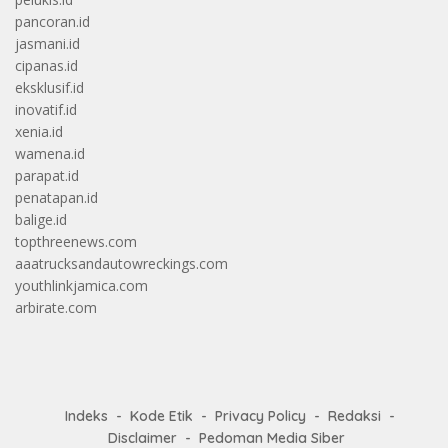
pancoran.id
jasmani.id
cipanas.id
eksklusif.id
inovatif.id
xenia.id
wamena.id
parapat.id
penatapan.id
balige.id
topthreenews.com
aaatrucksandautowreckings.com
youthlinkjamica.com
arbirate.com
Indeks
Kode Etik
Privacy Policy
Redaksi
Disclaimer
Pedoman Media Siber