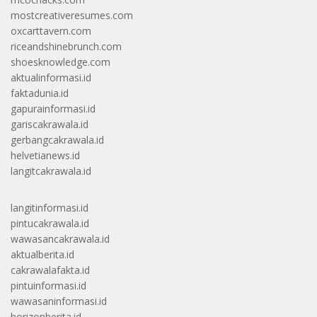
mostcreativeresumes.com
oxcarttavern.com
riceandshinebrunch.com
shoesknowledge.com
aktualinformasi.id
faktadunia.id
gapurainformasi.id
gariscakrawala.id
gerbangcakrawala.id
helvetianews.id
langitcakrawala.id
langitinformasi.id
pintucakrawala.id
wawasancakrawala.id
aktualberita.id
cakrawalafakta.id
pintuinformasi.id
wawasaninformasi.id
horizonberita.id