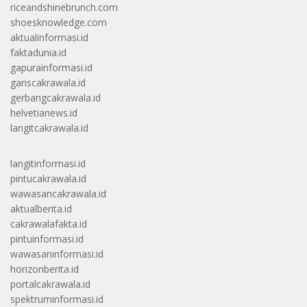
riceandshinebrunch.com
shoesknowledge.com
aktualinformasi.id
faktadunia.id
gapurainformasi.id
gariscakrawala.id
gerbangcakrawala.id
helvetianews.id
langitcakrawala.id
langitinformasi.id
pintucakrawala.id
wawasancakrawala.id
aktualberita.id
cakrawalafakta.id
pintuinformasi.id
wawasaninformasi.id
horizonberita.id
portalcakrawala.id
spektruminformasi.id