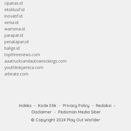
cipanas.id
eksklusif.id
inovatif.id
xenia.id
wamena.id
parapat.id
penatapan.id
balige.id
topthreenews.com
aaatrucksandautowreckings.com
youthlinkjamica.com
arbirate.com
Indeks
Kode Etik
Privacy Policy
Redaksi
Disclaimer
Pedoman Media Siber
© Copyright 2024
Play Out Worlder