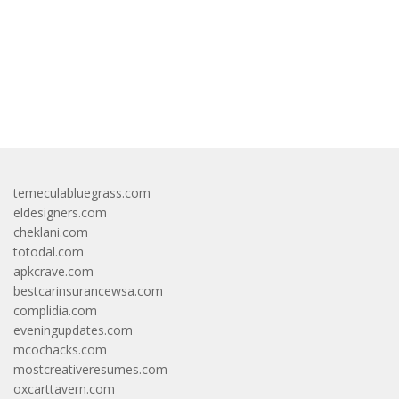
bandar besar starlight princess1000 bagi bonus
temeculabluegrass.com
eldesigners.com
cheklani.com
totodal.com
apkcrave.com
bestcarinsurancewsa.com
complidia.com
eveningupdates.com
mcochacks.com
mostcreativeresumes.com
oxcarttavern.com