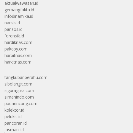
aktualwawasan.id
gerbangfakta.id
infodinamika.id
narsis.id
pansos.id
forensik.id
hardiknas.com
pakcoy.com
harpitnas.com
harkitnas.com
tangkubanperahu.com
sibolangit.com
siguragura.com
simanindo.com
padarincang.com
kolektor.id
pelukis.id
pancoran.id
jasmani.id