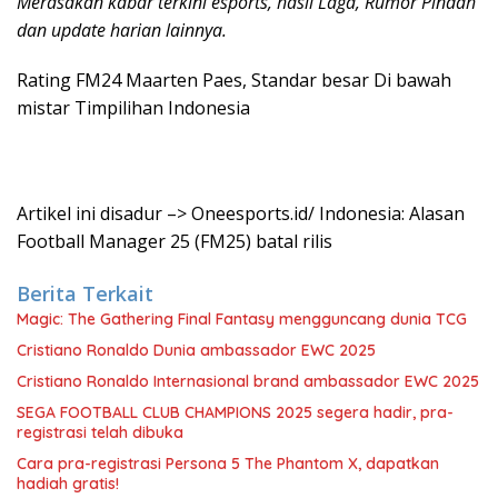
Merasakan kabar terkini esports, hasil Laga, Rumor Pindah
dan update harian lainnya.
Rating FM24 Maarten Paes, Standar besar Di bawah
mistar Timpilihan Indonesia
Artikel ini disadur –> Oneesports.id/ Indonesia: Alasan
Football Manager 25 (FM25) batal rilis
Berita Terkait
Magic: The Gathering Final Fantasy mengguncang dunia TCG
Cristiano Ronaldo Dunia ambassador EWC 2025
Cristiano Ronaldo Internasional brand ambassador EWC 2025
SEGA FOOTBALL CLUB CHAMPIONS 2025 segera hadir, pra-
registrasi telah dibuka
Cara pra-registrasi Persona 5 The Phantom X, dapatkan
hadiah gratis!