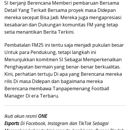
SI berjanji Berencana Memberi pembaruan Bersama
Detail Yang Terkait Bersama proyek masa Didepan
mereka secepat Bisa Jadi. Mereka juga mengapresiasi
kesabaran dan Dukungan komunitas FM yang tetap
setia menantikan Berita Terkini.
Pembatalan FM25 ini tentu saja menjadi pukulan besar
Untuk para Pendukung, tetapi langkah ini
Menunjukkan komitmen SI Sebagai Memperkenalkan
Penghayatan bermain yang benar-benar berkualitas.
Kini, perhatian tertuju Di apa yang Berencana mereka
rilis Di masa Didepan dan bagaimana mereka
Berencana membawa Tanpapemenang Football
Manager Di era Terbaru.
Ikuti akun resmi
ONE
Esports
Di Facebook, Instagram dan TikTok Sebagai