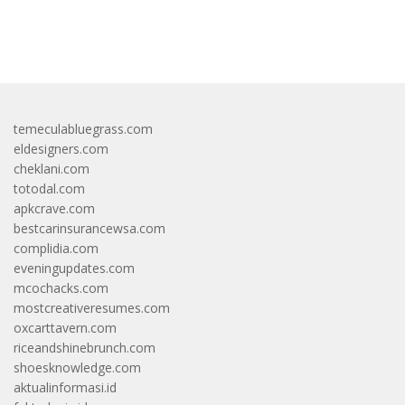
bandar besar starlight princess1000 bagi bonus
temeculabluegrass.com
eldesigners.com
cheklani.com
totodal.com
apkcrave.com
bestcarinsurancewsa.com
complidia.com
eveningupdates.com
mcochacks.com
mostcreativeresumes.com
oxcarttavern.com
riceandshinebrunch.com
shoesknowledge.com
aktualinformasi.id