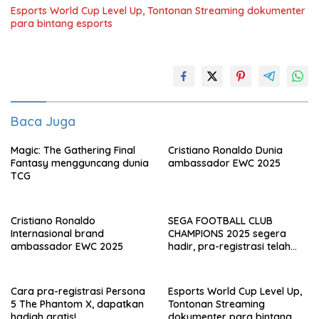
Esports World Cup Level Up, Tontonan Streaming dokumenter
para bintang esports
Baca Juga
Magic: The Gathering Final
Cristiano Ronaldo Dunia
Fantasy mengguncang dunia
ambassador EWC 2025
TCG
Cristiano Ronaldo
SEGA FOOTBALL CLUB
Internasional brand
CHAMPIONS 2025 segera
ambassador EWC 2025
hadir, pra-registrasi telah
dibuka
Cara pra-registrasi Persona
Esports World Cup Level Up,
5 The Phantom X, dapatkan
Tontonan Streaming
hadiah gratis!
dokumenter para bintang