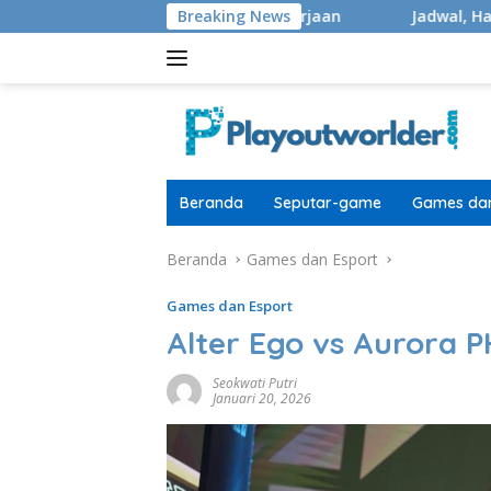
Langsung
r 40.000 Masih Di Pengerjaan
Breaking News
Jadwal, Hadiah, Format, 
ke
konten
Beranda
Seputar-game
Games dan
Beranda
Games dan Esport
Games dan Esport
Alter Ego vs Aurora 
Seokwati Putri
Januari 20, 2026