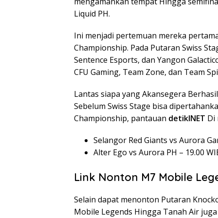
mengamankan tempat Hingga semifinal
Liquid PH.
Ini menjadi pertemuan mereka pertama
Championship. Pada Putaran Swiss Sta
Sentence Esports, dan Yangon Galactic
CFU Gaming, Team Zone, dan Team Spir
Lantas siapa yang Akansegera Berhasil?
Sebelum Swiss Stage bisa dipertahank
Championship, pantauan
detikINET
Di 
Selangor Red Giants vs Aurora Ga
Alter Ego vs Aurora PH – 19.00 WI
Link Nonton M7 Mobile Le
Selain dapat menonton Putaran Knocko
Mobile Legends Hingga Tanah Air jug