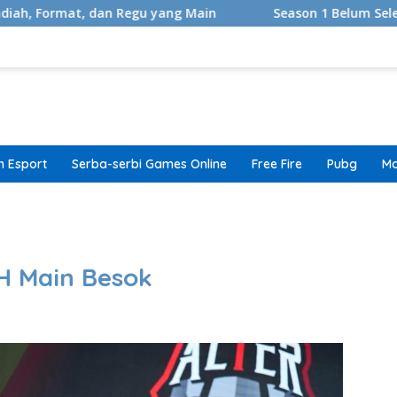
dan Regu yang Main
Season 1 Belum Selesai, Adaptasi G
 Esport
Serba-serbi Games Online
Free Fire
Pubg
Mo
band
PH Main Besok