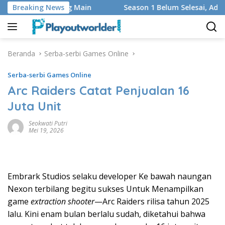
Langsung
, dan Regu yang Main
Breaking News
Season 1 Belum Selesai, Adaptasi 
ke
konten
Beranda
Serba-serbi Games Online
Serba-serbi Games Online
Arc Raiders Catat Penjualan 16
Juta Unit
Seokwati Putri
Mei 19, 2026
Embrark Studios selaku developer Ke bawah naungan
Nexon terbilang begitu sukses Untuk Menampilkan
game
extraction shooter
—Arc Raiders rilisa tahun 2025
lalu. Kini enam bulan berlalu sudah, diketahui bahwa