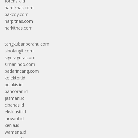
forensik.id
hardiknas.com
pakcoy.com
harpitnas.com
harkitnas.com
tangkubanperahu.com
sibolangit.com
siguragura.com
simanindo.com
padarincang.com
kolektor.id
pelukis.id
pancoran.id
jasmani.id
cipanas.id
eksklusif.id
inovatif.id
xenia.id
wamena.id