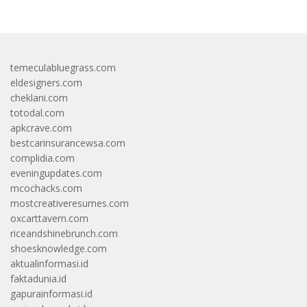
temeculabluegrass.com
eldesigners.com
cheklani.com
totodal.com
apkcrave.com
bestcarinsurancewsa.com
complidia.com
eveningupdates.com
mcochacks.com
mostcreativeresumes.com
oxcarttavern.com
riceandshinebrunch.com
shoesknowledge.com
aktualinformasi.id
faktadunia.id
gapurainformasi.id