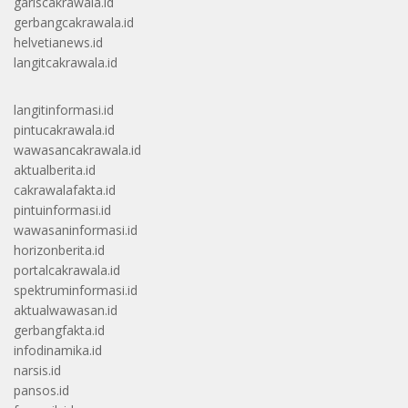
gariscakrawala.id
gerbangcakrawala.id
helvetianews.id
langitcakrawala.id
langitinformasi.id
pintucakrawala.id
wawasancakrawala.id
aktualberita.id
cakrawalafakta.id
pintuinformasi.id
wawasaninformasi.id
horizonberita.id
portalcakrawala.id
spektruminformasi.id
aktualwawasan.id
gerbangfakta.id
infodinamika.id
narsis.id
pansos.id