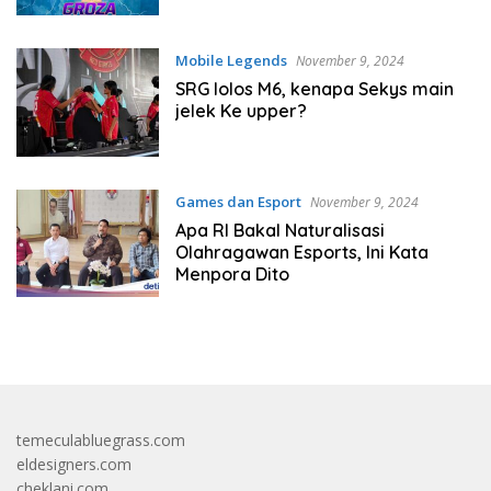
Mobile Legends
November 9, 2024
SRG lolos M6, kenapa Sekys main
jelek Ke upper?
Games dan Esport
November 9, 2024
Apa RI Bakal Naturalisasi
Olahragawan Esports, Ini Kata
Menpora Dito
temeculabluegrass.com
eldesigners.com
cheklani.com