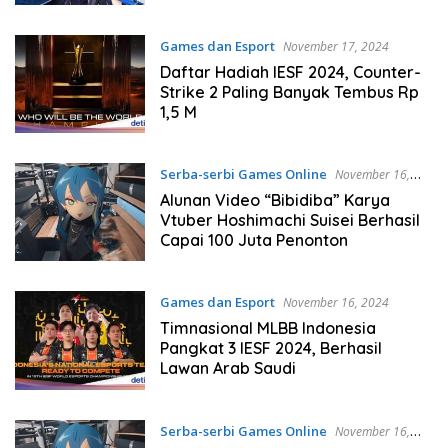
Games dan Esport
November 17, 2024
Daftar Hadiah IESF 2024, Counter-
Strike 2 Paling Banyak Tembus Rp
1,5 M
Serba-serbi Games Online
November 16,
2024
Alunan Video “Bibidiba” Karya
Vtuber Hoshimachi Suisei Berhasil
Capai 100 Juta Penonton
Games dan Esport
November 16, 2024
Timnasional MLBB Indonesia
Pangkat 3 IESF 2024, Berhasil
Lawan Arab Saudi
Serba-serbi Games Online
November 16,