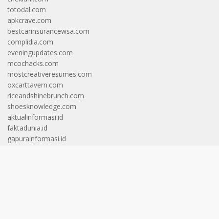
totodal.com
apkcrave.com
bestcarinsurancewsa.com
complidia.com
eveningupdates.com
mcochacks.com
mostcreativeresumes.com
oxcarttavern.com
riceandshinebrunch.com
shoesknowledge.com
aktualinformasi.id
faktadunia.id
gapurainformasi.id
gariscakrawala.id
gerbangcakrawala.id
helvetianews.id
langitcakrawala.id
langitinformasi.id
pintucakrawala.id