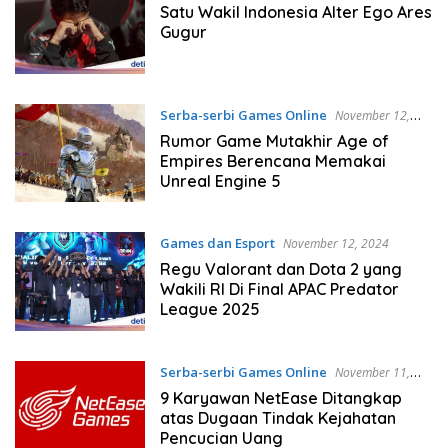
Satu Wakil Indonesia Alter Ego Ares
Gugur
Serba-serbi Games Online
November 12,
2024
Rumor Game Mutakhir Age of
Empires Berencana Memakai
Unreal Engine 5
Games dan Esport
November 12, 2024
Regu Valorant dan Dota 2 yang
Wakili RI Di Final APAC Predator
League 2025
Serba-serbi Games Online
November 11,
2024
9 Karyawan NetEase Ditangkap
atas Dugaan Tindak Kejahatan
Pencucian Uang