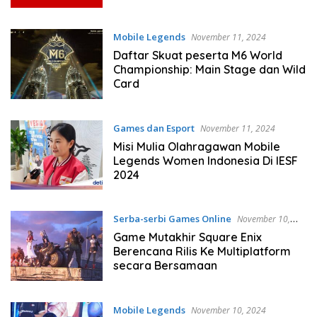
Mobile Legends
November 11, 2024
Daftar Skuat peserta M6 World
Championship: Main Stage dan Wild
Card
Games dan Esport
November 11, 2024
Misi Mulia Olahragawan Mobile
Legends Women Indonesia Di IESF
2024
Serba-serbi Games Online
November 10,
2024
Game Mutakhir Square Enix
Berencana Rilis Ke Multiplatform
secara Bersamaan
Mobile Legends
November 10, 2024