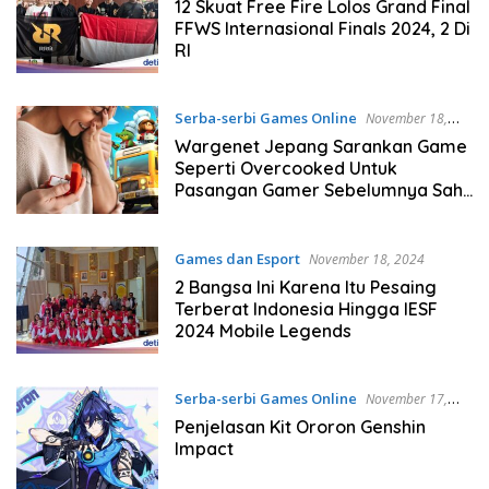
12 Skuat Free Fire Lolos Grand Final
FFWS Internasional Finals 2024, 2 Di
RI
Serba-serbi Games Online
November 18,
2024
Wargenet Jepang Sarankan Game
Seperti Overcooked Untuk
Pasangan Gamer Sebelumnya Sah
Didalam Sebab Itu Pasutri
Games dan Esport
November 18, 2024
2 Bangsa Ini Karena Itu Pesaing
Terberat Indonesia Hingga IESF
2024 Mobile Legends
Serba-serbi Games Online
November 17,
2024
Penjelasan Kit Ororon Genshin
Impact