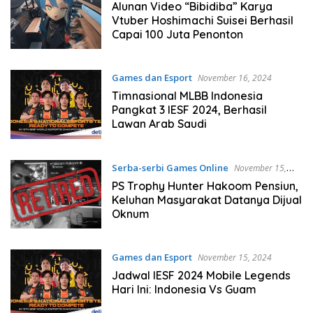
2024
Alunan Video “Bibidiba” Karya
Vtuber Hoshimachi Suisei Berhasil
Capai 100 Juta Penonton
Games dan Esport
November 16, 2024
Timnasional MLBB Indonesia
Pangkat 3 IESF 2024, Berhasil
Lawan Arab Saudi
Serba-serbi Games Online
November 15,
2024
PS Trophy Hunter Hakoom Pensiun,
Keluhan Masyarakat Datanya Dijual
Oknum
Games dan Esport
November 15, 2024
Jadwal IESF 2024 Mobile Legends
Hari Ini: Indonesia Vs Guam