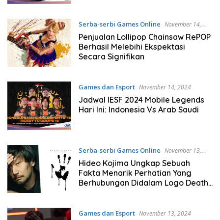
Serba-serbi Games Online
November 14,
2024
Penjualan Lollipop Chainsaw RePOP
Berhasil Melebihi Ekspektasi
Secara Signifikan
Games dan Esport
November 14, 2024
Jadwal IESF 2024 Mobile Legends
Hari Ini: Indonesia Vs Arab Saudi
Serba-serbi Games Online
November 13,
2024
Hideo Kojima Ungkap Sebuah
Fakta Menarik Perhatian Yang
Berhubungan Didalam Logo Death
Stranding
Games dan Esport
November 13, 2024