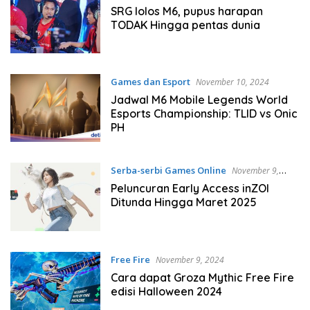
SRG lolos M6, pupus harapan
TODAK Hingga pentas dunia
Games dan Esport
November 10, 2024
Jadwal M6 Mobile Legends World
Esports Championship: TLID vs Onic
PH
Serba-serbi Games Online
November 9,
2024
Peluncuran Early Access inZOI
Ditunda Hingga Maret 2025
Free Fire
November 9, 2024
Cara dapat Groza Mythic Free Fire
edisi Halloween 2024