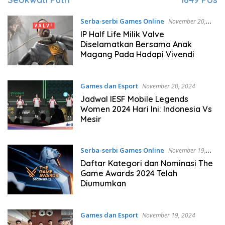
Serba-serbi Games Online
November 20,
2024
IP Half Life Milik Valve
Diselamatkan Bersama Anak
Magang Pada Hadapi Vivendi
Games dan Esport
November 20, 2024
Jadwal IESF Mobile Legends
Women 2024 Hari Ini: Indonesia Vs
Mesir
Serba-serbi Games Online
November 19,
2024
Daftar Kategori dan Nominasi The
Game Awards 2024 Telah
Diumumkan
Games dan Esport
November 19, 2024