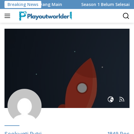
Langsung
rmat, dan Regu yang Main
Breaking News
Season 1 Belum Selesai, Adap
ke
konten
Seokwati Putri
1849 Pos