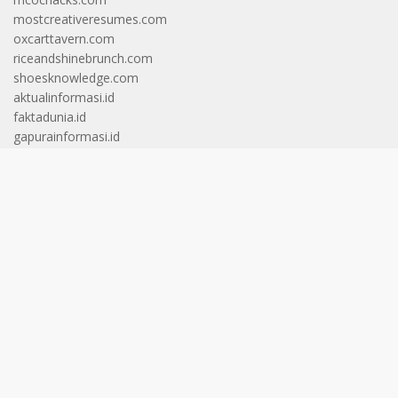
mostcreativeresumes.com
oxcarttavern.com
riceandshinebrunch.com
shoesknowledge.com
aktualinformasi.id
faktadunia.id
gapurainformasi.id
gariscakrawala.id
gerbangcakrawala.id
helvetianews.id
langitcakrawala.id
langitinformasi.id
pintucakrawala.id
wawasancakrawala.id
aktualberita.id
cakrawalafakta.id
pintuinformasi.id
wawasaninformasi.id
horizonberita.id