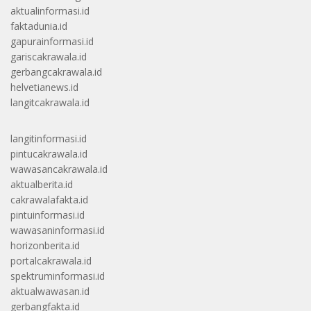
aktualinformasi.id
faktadunia.id
gapurainformasi.id
gariscakrawala.id
gerbangcakrawala.id
helvetianews.id
langitcakrawala.id
langitinformasi.id
pintucakrawala.id
wawasancakrawala.id
aktualberita.id
cakrawalafakta.id
pintuinformasi.id
wawasaninformasi.id
horizonberita.id
portalcakrawala.id
spektruminformasi.id
aktualwawasan.id
gerbangfakta.id