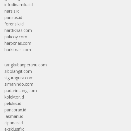
infodinamika.id
narsis.id
pansos.id
forensik.id
hardiknas.com
pakcoy.com
harpitnas.com
harkitnas.com
tangkubanperahu.com
sibolangit.com
siguragura.com
simanindo.com
padarincang.com
kolektor.id
pelukis.id
pancoran.id
jasmani.id
cipanas.id
eksklusif.id