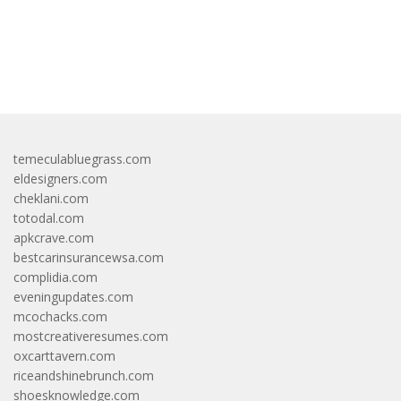
bandar besar starlight princess1000 bagi bonus
temeculabluegrass.com
eldesigners.com
cheklani.com
totodal.com
apkcrave.com
bestcarinsurancewsa.com
complidia.com
eveningupdates.com
mcochacks.com
mostcreativeresumes.com
oxcarttavern.com
riceandshinebrunch.com
shoesknowledge.com