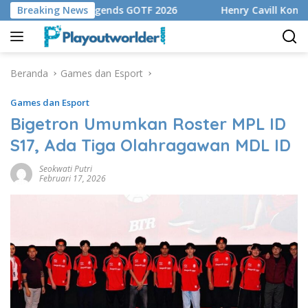
Langsung
off Mobile Legends GOTF 2026
Breaking News
Henry Cavill Konfirmasik
ke
konten
Beranda
Games dan Esport
Games dan Esport
Bigetron Umumkan Roster MPL ID
S17, Ada Tiga Olahragawan MDL ID
Seokwati Putri
Februari 17, 2026