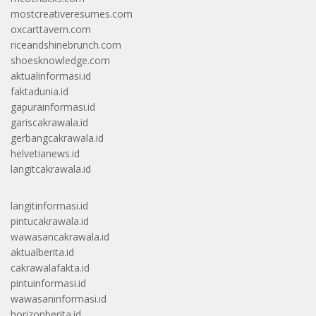
mostcreativeresumes.com
oxcarttavern.com
riceandshinebrunch.com
shoesknowledge.com
aktualinformasi.id
faktadunia.id
gapurainformasi.id
gariscakrawala.id
gerbangcakrawala.id
helvetianews.id
langitcakrawala.id
langitinformasi.id
pintucakrawala.id
wawasancakrawala.id
aktualberita.id
cakrawalafakta.id
pintuinformasi.id
wawasaninformasi.id
horizonberita.id