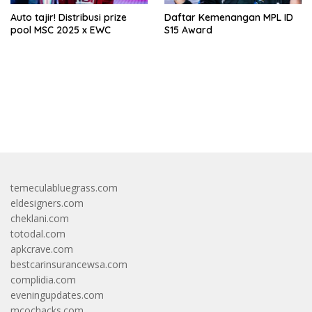
Auto tajir! Distribusi prize
Daftar Kemenangan MPL ID
pool MSC 2025 x EWC
S15 Award
bandar besar starlight princess1000 bagi bonus
temeculabluegrass.com
eldesigners.com
cheklani.com
totodal.com
apkcrave.com
bestcarinsurancewsa.com
complidia.com
eveningupdates.com
mcochacks.com