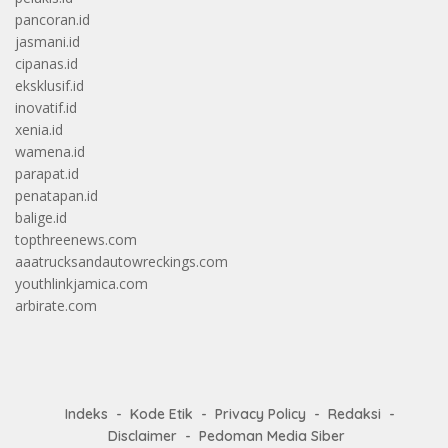
pancoran.id
jasmani.id
cipanas.id
eksklusif.id
inovatif.id
xenia.id
wamena.id
parapat.id
penatapan.id
balige.id
topthreenews.com
aaatrucksandautowreckings.com
youthlinkjamica.com
arbirate.com
Indeks
Kode Etik
Privacy Policy
Redaksi
Disclaimer
Pedoman Media Siber