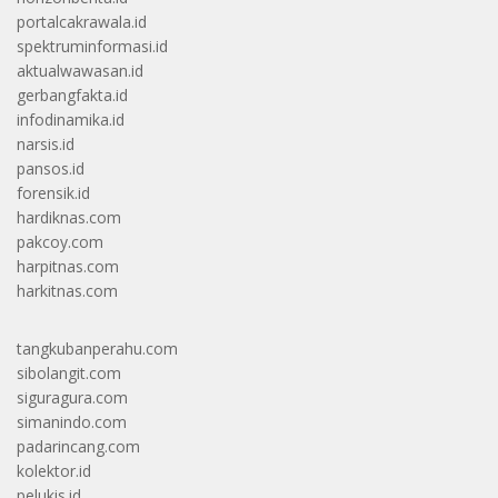
portalcakrawala.id
spektruminformasi.id
aktualwawasan.id
gerbangfakta.id
infodinamika.id
narsis.id
pansos.id
forensik.id
hardiknas.com
pakcoy.com
harpitnas.com
harkitnas.com
tangkubanperahu.com
sibolangit.com
siguragura.com
simanindo.com
padarincang.com
kolektor.id
pelukis.id