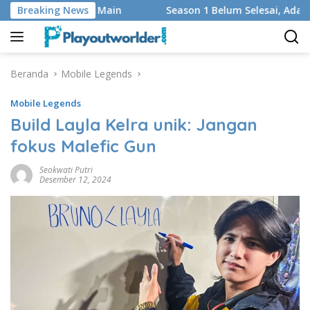
Langsung
 dan Regu yang Main
Breaking News
Season 1 Belum Selesai, Adaptasi 
ke
konten
Beranda
Mobile Legends
Mobile Legends
Build Layla Kelra unik: Jangan
fokus Malefic Gun
Seokwati Putri
Desember 12, 2024