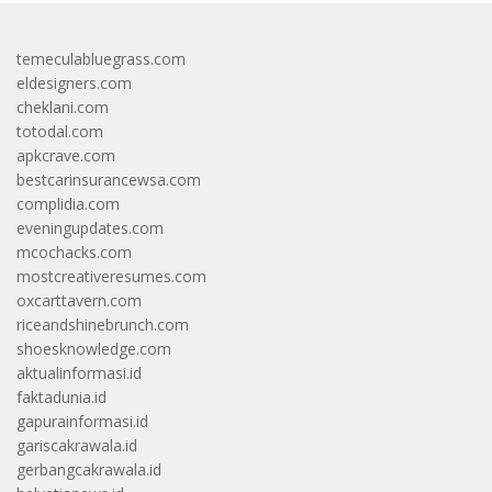
temeculabluegrass.com
eldesigners.com
cheklani.com
totodal.com
apkcrave.com
bestcarinsurancewsa.com
complidia.com
eveningupdates.com
mcochacks.com
mostcreativeresumes.com
oxcarttavern.com
riceandshinebrunch.com
shoesknowledge.com
aktualinformasi.id
faktadunia.id
gapurainformasi.id
gariscakrawala.id
gerbangcakrawala.id