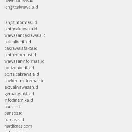
helvetianews.id
langitcakrawala.id
langitinformasi.id
pintucakrawala.id
wawasancakrawala.id
aktualberita.id
cakrawalafakta.id
pintuinformasi.id
wawasaninformasi.id
horizonberita.id
portalcakrawala.id
spektruminformasi.id
aktualwawasan.id
gerbangfakta.id
infodinamika.id
narsis.id
pansos.id
forensik.id
hardiknas.com