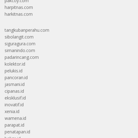
pakcoy.com
harpitnas.com
harkitnas.com
tangkubanperahu.com
sibolangit.com
siguragura.com
simanindo.com
padarincang.com
kolektor.id
pelukis.id
pancoran.id
jasmani.id
cipanas.id
eksklusif.id
inovatif.id
xenia.id
wamena.id
parapat.id
penatapan.id