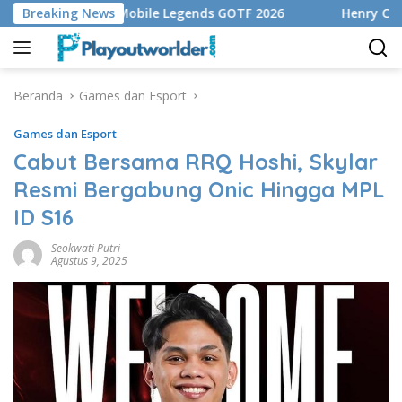
Langsung
 Ke Playoff Mobile Legends GOTF 2026
Breaking News
Henry Cavill Kon
ke
konten
Beranda
Games dan Esport
Games dan Esport
Cabut Bersama RRQ Hoshi, Skylar
Resmi Bergabung Onic Hingga MPL
ID S16
Seokwati Putri
Agustus 9, 2025