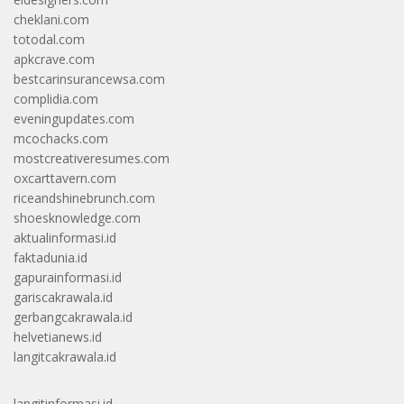
cheklani.com
totodal.com
apkcrave.com
bestcarinsurancewsa.com
complidia.com
eveningupdates.com
mcochacks.com
mostcreativeresumes.com
oxcarttavern.com
riceandshinebrunch.com
shoesknowledge.com
aktualinformasi.id
faktadunia.id
gapurainformasi.id
gariscakrawala.id
gerbangcakrawala.id
helvetianews.id
langitcakrawala.id
langitinformasi.id