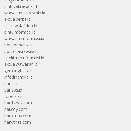
pintucakrawala.id
wawasancakrawala.id
aktualberita.id
cakrawalafakta.id
pintuinformasi.id
wawasaninformasi.id
horizonberita.id
portalcakrawala.id
spektruminformasi.id
aktualwawasan.id
gerbangfakta.id
infodinamika.id
narsis.id
pansos.id
forensik.id
hardiknas.com
pakcoy.com
harpitnas.com
harkitnas.com