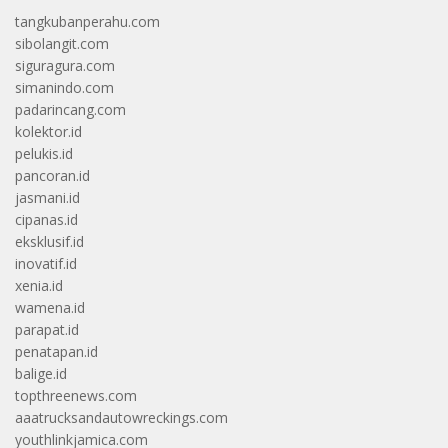
tangkubanperahu.com
sibolangit.com
siguragura.com
simanindo.com
padarincang.com
kolektor.id
pelukis.id
pancoran.id
jasmani.id
cipanas.id
eksklusif.id
inovatif.id
xenia.id
wamena.id
parapat.id
penatapan.id
balige.id
topthreenews.com
aaatrucksandautowreckings.com
youthlinkjamica.com