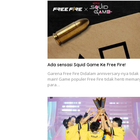
Ada sensasi Squid Game Ke Free Fire!
Garena Free Fire Didalam anniversary-nya tidak
main! Game populer Free Fire tidak henti mema
para…