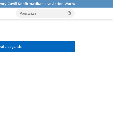
rmasikan Live Action Warhammer 40.000 Masih Di Pengerjaan
bile Legends
ar besar starlight princess1000 bagi bonus