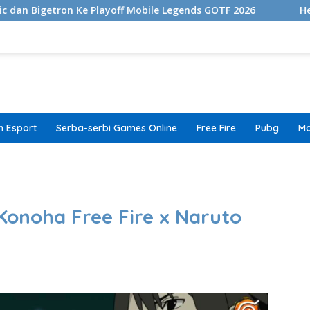
e Playoff Mobile Legends GOTF 2026
Henry Cavill Konfi
 Esport
Serba-serbi Games Online
Free Fire
Pubg
Mo
band
onoha Free Fire x Naruto