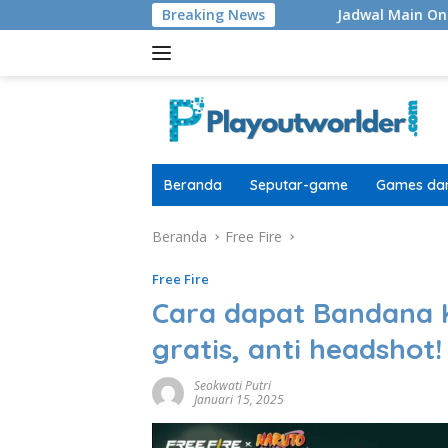
Langsung
bung TV Secret Level
Breaking News
Jadwal Main Onic dan Bigetron K
ke
konten
Beranda
Seputar-game
Games dan
Beranda
Free Fire
Free Fire
Cara dapat Bandana K
gratis, anti headshot!
Seokwati Putri
Januari 15, 2025