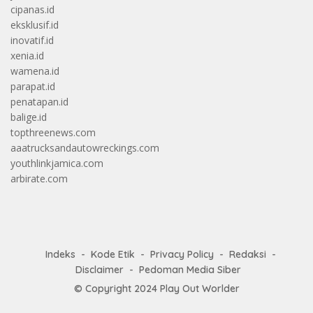
cipanas.id
eksklusif.id
inovatif.id
xenia.id
wamena.id
parapat.id
penatapan.id
balige.id
topthreenews.com
aaatrucksandautowreckings.com
youthlinkjamica.com
arbirate.com
Indeks
Kode Etik
Privacy Policy
Redaksi
Disclaimer
Pedoman Media Siber
© Copyright 2024
Play Out Worlder