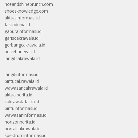
riceandshinebrunch.com
shoesknowledge.com
aktualinformasi.id
faktadunia.id
gapurainformasi.id
gariscakrawala.id
gerbangcakrawala.id
helvetianews.id
langitcakrawala.id
langitinformasi.id
pintucakrawala.id
wawasancakrawala.id
aktualberita.id
cakrawalafakta.id
pintuinformasi.id
wawasaninformasi.id
horizonberita.id
portalcakrawala.id
spektruminformasi.id