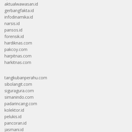
aktualwawasan.id
gerbangfakta.id
infodinamika.id
narsis.id
pansos.id
forensik.id
hardiknas.com
pakcoy.com
harpitnas.com
harkitnas.com
tangkubanperahu.com
sibolangit.com
siguragura.com
simanindo.com
padarincang.com
kolektor.id
pelukis.id
pancoran.id
jasmani.id