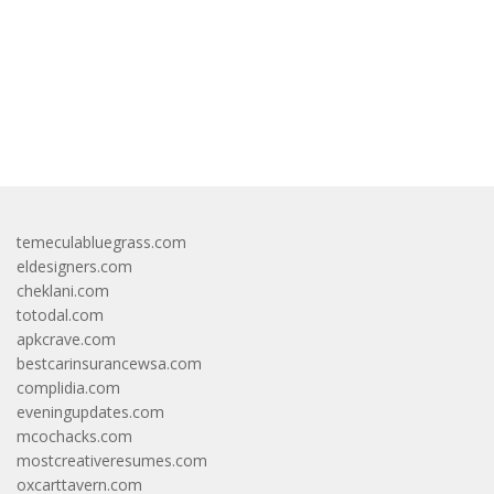
bandar besar starlight princess1000 bagi bonus
temeculabluegrass.com
eldesigners.com
cheklani.com
totodal.com
apkcrave.com
bestcarinsurancewsa.com
complidia.com
eveningupdates.com
mcochacks.com
mostcreativeresumes.com
oxcarttavern.com