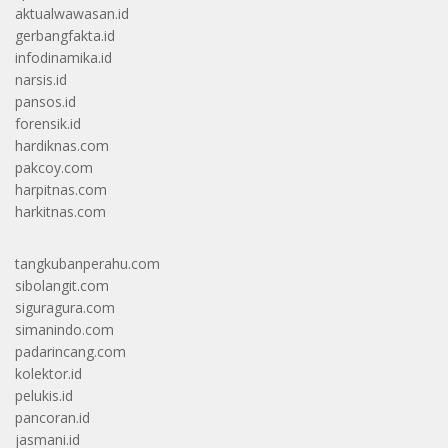
aktualwawasan.id
gerbangfakta.id
infodinamika.id
narsis.id
pansos.id
forensik.id
hardiknas.com
pakcoy.com
harpitnas.com
harkitnas.com
tangkubanperahu.com
sibolangit.com
siguragura.com
simanindo.com
padarincang.com
kolektor.id
pelukis.id
pancoran.id
jasmani.id