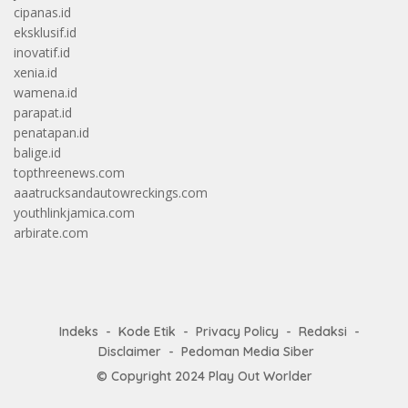
cipanas.id
eksklusif.id
inovatif.id
xenia.id
wamena.id
parapat.id
penatapan.id
balige.id
topthreenews.com
aaatrucksandautowreckings.com
youthlinkjamica.com
arbirate.com
Indeks
Kode Etik
Privacy Policy
Redaksi
Disclaimer
Pedoman Media Siber
© Copyright 2024
Play Out Worlder