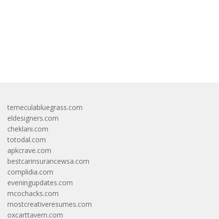
bandar besar starlight princess1000 bagi bonus
temeculabluegrass.com
eldesigners.com
cheklani.com
totodal.com
apkcrave.com
bestcarinsurancewsa.com
complidia.com
eveningupdates.com
mcochacks.com
mostcreativeresumes.com
oxcarttavern.com