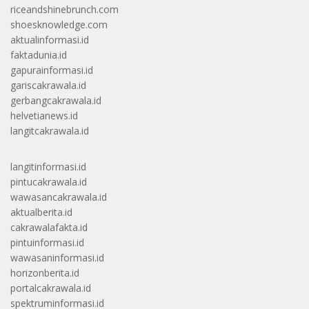
riceandshinebrunch.com
shoesknowledge.com
aktualinformasi.id
faktadunia.id
gapurainformasi.id
gariscakrawala.id
gerbangcakrawala.id
helvetianews.id
langitcakrawala.id
langitinformasi.id
pintucakrawala.id
wawasancakrawala.id
aktualberita.id
cakrawalafakta.id
pintuinformasi.id
wawasaninformasi.id
horizonberita.id
portalcakrawala.id
spektruminformasi.id