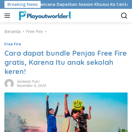
Langsung
40.000 Berencana Dapatkan Season Khusus Ke Cerita Bersamb
Breaking News
ke
konten
Beranda
Free Fire
Free Fire
Cara dapat bundle Penjas Free Fire
gratis, Karena Itu anak sekolah
keren!
Seokwati Putri
November 4, 2024