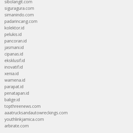
sibolangit.com
siguragura.com
simanindo.com
padarincang.com
kolektor.id
pelukis.id
pancoran.id
jasmani.id
cipanas.id
eksklusif.id
inovatif.id
xenia.id
wamena.id
parapat.id
penatapan.id
balige.id
topthreenews.com
aaatrucksandautowreckings.com
youthlinkjamica.com
arbirate.com