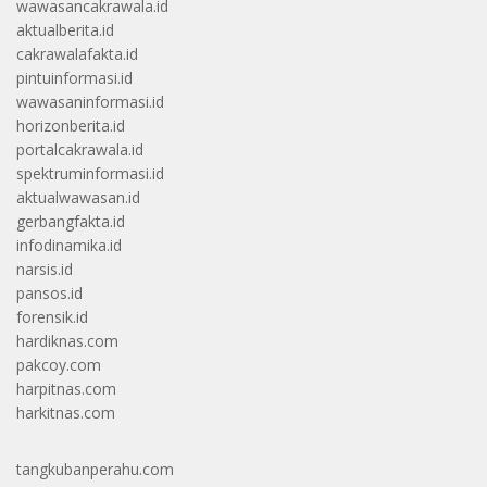
wawasancakrawala.id
aktualberita.id
cakrawalafakta.id
pintuinformasi.id
wawasaninformasi.id
horizonberita.id
portalcakrawala.id
spektruminformasi.id
aktualwawasan.id
gerbangfakta.id
infodinamika.id
narsis.id
pansos.id
forensik.id
hardiknas.com
pakcoy.com
harpitnas.com
harkitnas.com
tangkubanperahu.com