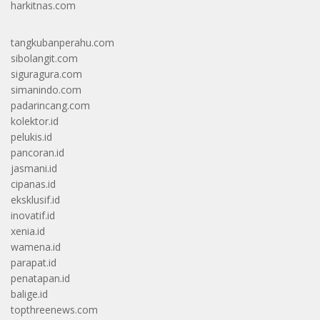
harkitnas.com
tangkubanperahu.com
sibolangit.com
siguragura.com
simanindo.com
padarincang.com
kolektor.id
pelukis.id
pancoran.id
jasmani.id
cipanas.id
eksklusif.id
inovatif.id
xenia.id
wamena.id
parapat.id
penatapan.id
balige.id
topthreenews.com