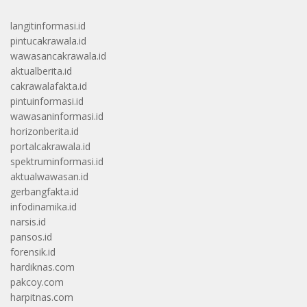
langitinformasi.id
pintucakrawala.id
wawasancakrawala.id
aktualberita.id
cakrawalafakta.id
pintuinformasi.id
wawasaninformasi.id
horizonberita.id
portalcakrawala.id
spektruminformasi.id
aktualwawasan.id
gerbangfakta.id
infodinamika.id
narsis.id
pansos.id
forensik.id
hardiknas.com
pakcoy.com
harpitnas.com