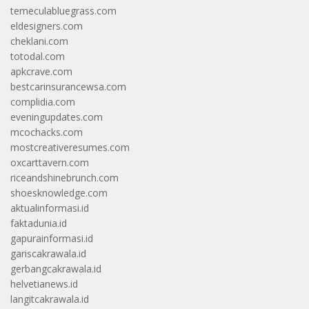
temeculabluegrass.com
eldesigners.com
cheklani.com
totodal.com
apkcrave.com
bestcarinsurancewsa.com
complidia.com
eveningupdates.com
mcochacks.com
mostcreativeresumes.com
oxcarttavern.com
riceandshinebrunch.com
shoesknowledge.com
aktualinformasi.id
faktadunia.id
gapurainformasi.id
gariscakrawala.id
gerbangcakrawala.id
helvetianews.id
langitcakrawala.id