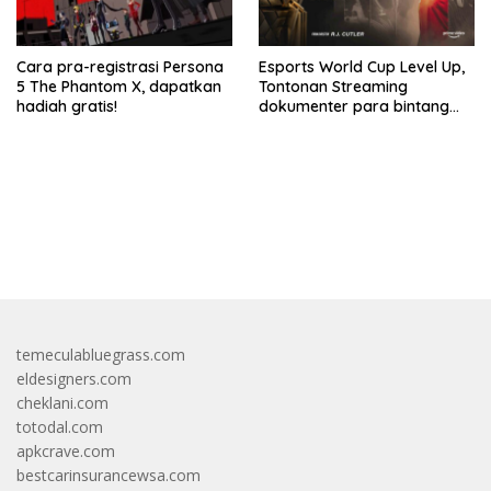
Cara pra-registrasi Persona
Esports World Cup Level Up,
5 The Phantom X, dapatkan
Tontonan Streaming
hadiah gratis!
dokumenter para bintang
esports
bandar besar starlight princess1000 bagi bonus
temeculabluegrass.com
eldesigners.com
cheklani.com
totodal.com
apkcrave.com
bestcarinsurancewsa.com