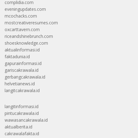
complidia.com
eveningupdates.com
mcochacks.com
mostcreativeresumes.com
oxcarttavern.com
riceandshinebrunch.com
shoesknowledge.com
aktualinformasi.id
faktadunia.id
gapurainformasi.id
gariscakrawala.id
gerbangcakrawala.id
helvetianews.id
langitcakrawala.id
langitinformasi.id
pintucakrawala.id
wawasancakrawala.id
aktualberita.id
cakrawalafakta.id