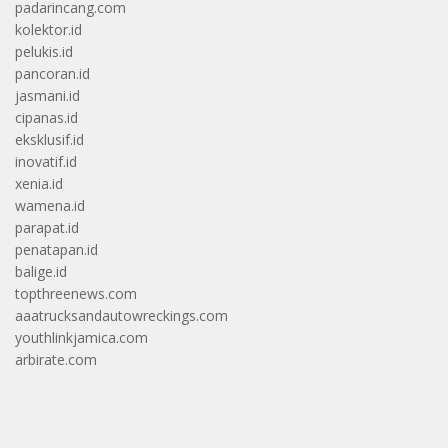
padarincang.com
kolektor.id
pelukis.id
pancoran.id
jasmani.id
cipanas.id
eksklusif.id
inovatif.id
xenia.id
wamena.id
parapat.id
penatapan.id
balige.id
topthreenews.com
aaatrucksandautowreckings.com
youthlinkjamica.com
arbirate.com