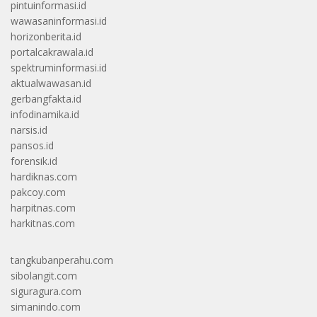
pintuinformasi.id
wawasaninformasi.id
horizonberita.id
portalcakrawala.id
spektruminformasi.id
aktualwawasan.id
gerbangfakta.id
infodinamika.id
narsis.id
pansos.id
forensik.id
hardiknas.com
pakcoy.com
harpitnas.com
harkitnas.com
tangkubanperahu.com
sibolangit.com
siguragura.com
simanindo.com