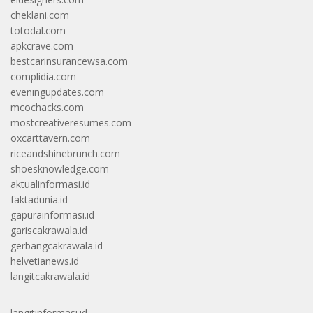
cheklani.com
totodal.com
apkcrave.com
bestcarinsurancewsa.com
complidia.com
eveningupdates.com
mcochacks.com
mostcreativeresumes.com
oxcarttavern.com
riceandshinebrunch.com
shoesknowledge.com
aktualinformasi.id
faktadunia.id
gapurainformasi.id
gariscakrawala.id
gerbangcakrawala.id
helvetianews.id
langitcakrawala.id
langitinformasi.id