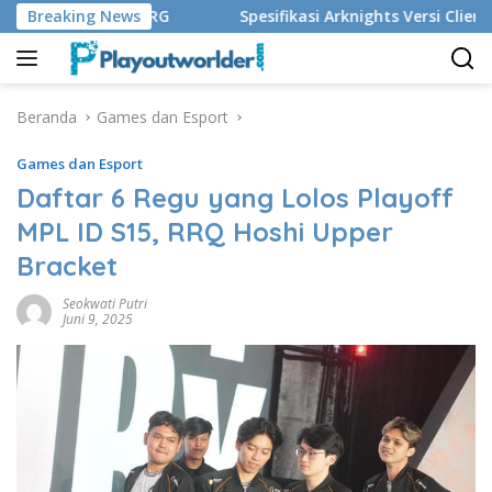
Langsung
26: Onic Vs SRG
Breaking News
Spesifikasi Arknights Versi Client PC, 
ke
konten
Beranda
Games dan Esport
Games dan Esport
Daftar 6 Regu yang Lolos Playoff
MPL ID S15, RRQ Hoshi Upper
Bracket
Seokwati Putri
Juni 9, 2025