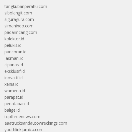
tangkubanperahu.com
sibolangit.com
siguragura.com
simanindo.com
padarincang.com
kolektor.id
pelukis.id
pancoran.id
jasmani.id
cipanas.id
eksklusif.id
inovatif.id
xenia.id
wamena.id
parapat.id
penatapan.id
balige.id
topthreenews.com
aaatrucksandautowreckings.com
youthlinkjamica.com