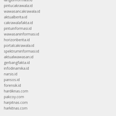
pintucakrawala.id
wawasancakrawala.id
aktualberita.id
cakrawalafakta.id
pintuinformasi.id
wawasaninformasi.id
horizonberita.id
portalcakrawala.id
spektruminformasi.id
aktualwawasan.id
gerbangfakta.id
infodinamika.id
narsis.id
pansos.id
forensik.id
hardiknas.com
pakcoy.com
harpitnas.com
harkitnas.com