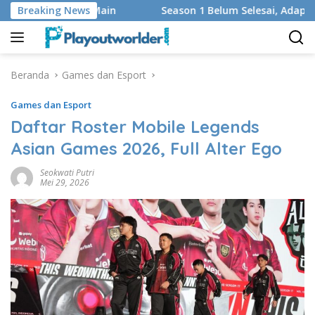
Langsung
n Regu yang Main
Breaking News
Season 1 Belum Selesai, Adaptasi God 
ke
konten
Beranda
Games dan Esport
Games dan Esport
Daftar Roster Mobile Legends
Asian Games 2026, Full Alter Ego
Seokwati Putri
Mei 29, 2026