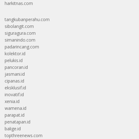
harkitnas.com
tangkubanperahu.com
sibolangit.com
siguragura.com
simanindo.com
padarincang.com
kolektor.id
pelukis.id
pancoran.id
jasmani.id
cipanas.id
eksklusif.id
inovatif.id
xenia.id
wamena.id
parapat.id
penatapan.id
balige.id
topthreenews.com