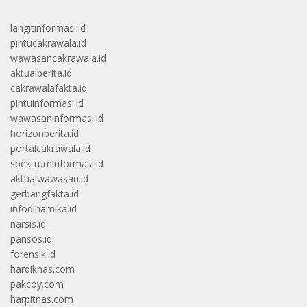
langitinformasi.id
pintucakrawala.id
wawasancakrawala.id
aktualberita.id
cakrawalafakta.id
pintuinformasi.id
wawasaninformasi.id
horizonberita.id
portalcakrawala.id
spektruminformasi.id
aktualwawasan.id
gerbangfakta.id
infodinamika.id
narsis.id
pansos.id
forensik.id
hardiknas.com
pakcoy.com
harpitnas.com