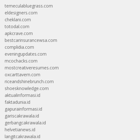
temeculabluegrass.com
eldesigners.com
cheklani.com
totodal.com
apkcrave.com
bestcarinsurancewsa.com
complidia.com
eveningupdates.com
mcochacks.com
mostcreativeresumes.com
oxcarttavern.com
riceandshinebrunch.com
shoesknowledge.com
aktualinformasi.id
faktadunia.id
gapurainformasi.id
gariscakrawala.id
gerbangcakrawala.id
helvetianews.id
langitcakrawala.id