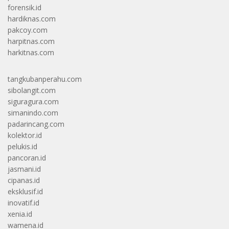
forensik.id
hardiknas.com
pakcoy.com
harpitnas.com
harkitnas.com
tangkubanperahu.com
sibolangit.com
siguragura.com
simanindo.com
padarincang.com
kolektor.id
pelukis.id
pancoran.id
jasmani.id
cipanas.id
eksklusif.id
inovatif.id
xenia.id
wamena.id