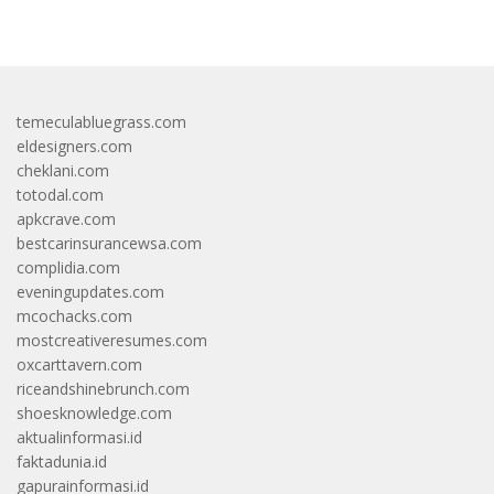
temeculabluegrass.com
eldesigners.com
cheklani.com
totodal.com
apkcrave.com
bestcarinsurancewsa.com
complidia.com
eveningupdates.com
mcochacks.com
mostcreativeresumes.com
oxcarttavern.com
riceandshinebrunch.com
shoesknowledge.com
aktualinformasi.id
faktadunia.id
gapurainformasi.id