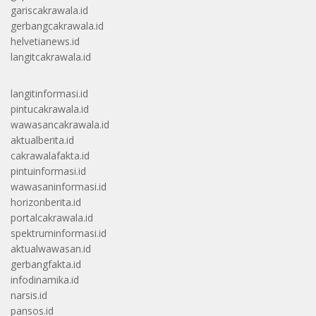
gariscakrawala.id
gerbangcakrawala.id
helvetianews.id
langitcakrawala.id
langitinformasi.id
pintucakrawala.id
wawasancakrawala.id
aktualberita.id
cakrawalafakta.id
pintuinformasi.id
wawasaninformasi.id
horizonberita.id
portalcakrawala.id
spektruminformasi.id
aktualwawasan.id
gerbangfakta.id
infodinamika.id
narsis.id
pansos.id