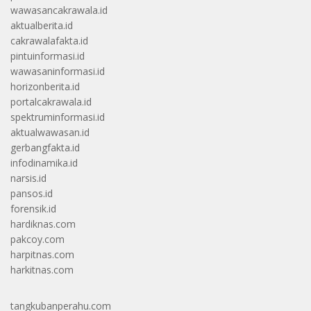
wawasancakrawala.id
aktualberita.id
cakrawalafakta.id
pintuinformasi.id
wawasaninformasi.id
horizonberita.id
portalcakrawala.id
spektruminformasi.id
aktualwawasan.id
gerbangfakta.id
infodinamika.id
narsis.id
pansos.id
forensik.id
hardiknas.com
pakcoy.com
harpitnas.com
harkitnas.com
tangkubanperahu.com