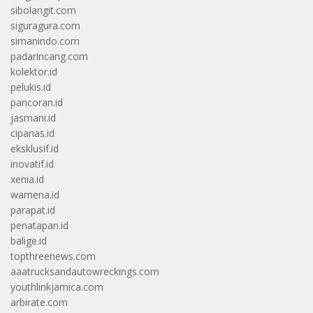
sibolangit.com
siguragura.com
simanindo.com
padarincang.com
kolektor.id
pelukis.id
pancoran.id
jasmani.id
cipanas.id
eksklusif.id
inovatif.id
xenia.id
wamena.id
parapat.id
penatapan.id
balige.id
topthreenews.com
aaatrucksandautowreckings.com
youthlinkjamica.com
arbirate.com