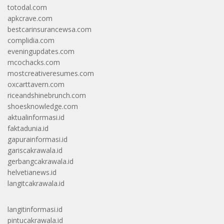
totodal.com
apkcrave.com
bestcarinsurancewsa.com
complidia.com
eveningupdates.com
mcochacks.com
mostcreativeresumes.com
oxcarttavern.com
riceandshinebrunch.com
shoesknowledge.com
aktualinformasi.id
faktadunia.id
gapurainformasi.id
gariscakrawala.id
gerbangcakrawala.id
helvetianews.id
langitcakrawala.id
langitinformasi.id
pintucakrawala.id