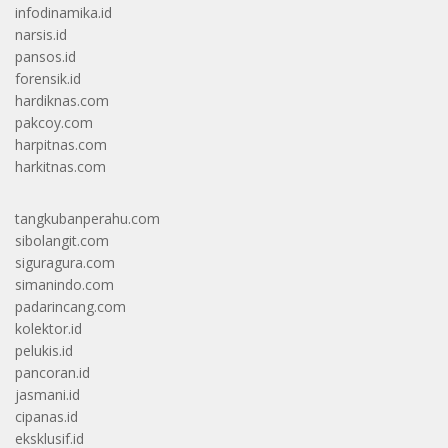
infodinamika.id
narsis.id
pansos.id
forensik.id
hardiknas.com
pakcoy.com
harpitnas.com
harkitnas.com
tangkubanperahu.com
sibolangit.com
siguragura.com
simanindo.com
padarincang.com
kolektor.id
pelukis.id
pancoran.id
jasmani.id
cipanas.id
eksklusif.id