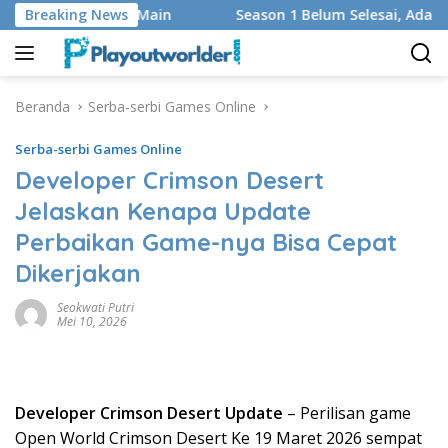
Langsung
an Regu yang Main
Breaking News
Season 1 Belum Selesai, Adaptasi Go
ke
konten
Beranda
Serba-serbi Games Online
Serba-serbi Games Online
Developer Crimson Desert
Jelaskan Kenapa Update
Perbaikan Game-nya Bisa Cepat
Dikerjakan
Seokwati Putri
Mei 10, 2026
Developer Crimson Desert Update
– Perilisan game
Open World Crimson Desert Ke 19 Maret 2026 sempat