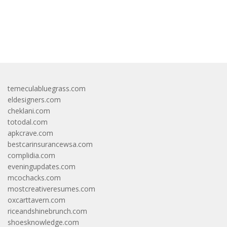
bandar besar starlight princess1000 bagi bonus
temeculabluegrass.com
eldesigners.com
cheklani.com
totodal.com
apkcrave.com
bestcarinsurancewsa.com
complidia.com
eveningupdates.com
mcochacks.com
mostcreativeresumes.com
oxcarttavern.com
riceandshinebrunch.com
shoesknowledge.com