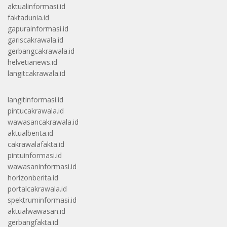
aktualinformasi.id
faktadunia.id
gapurainformasi.id
gariscakrawala.id
gerbangcakrawala.id
helvetianews.id
langitcakrawala.id
langitinformasi.id
pintucakrawala.id
wawasancakrawala.id
aktualberita.id
cakrawalafakta.id
pintuinformasi.id
wawasaninformasi.id
horizonberita.id
portalcakrawala.id
spektruminformasi.id
aktualwawasan.id
gerbangfakta.id