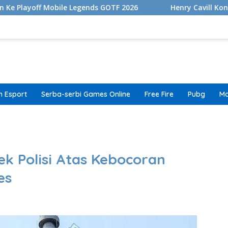
le Legends GOTF 2026
Henry Cavill Konfirmasikan Live 
 Esport
Serba-serbi Games Online
Free Fire
Pubg
Mo
band
k Polisi Atas Kebocoran
es