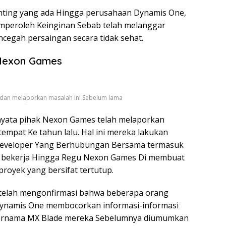
nting yang ada Hingga perusahaan Dynamis One,
mperoleh Keinginan Sebab telah melanggar
egah persaingan secara tidak sehat.
 Nexon Games
 dan melaporkan masalah ini Sebelum lama
rnyata pihak Nexon Games telah melaporkan
tempat Ke tahun lalu. Hal ini mereka lakukan
developer Yang Berhubungan Bersama termasuk
 bekerja Hingga Regu Nexon Games Di membuat
royek yang bersifat tertutup.
 telah mengonfirmasi bahwa beberapa orang
Dynamis One membocorkan informasi-informasi
ernama MX Blade mereka Sebelumnya diumumkan