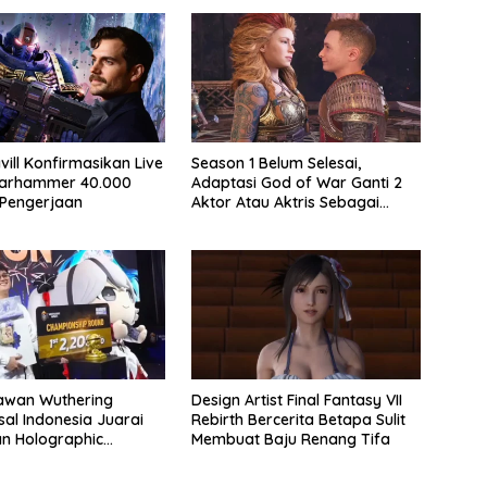
vill Konfirmasikan Live
Season 1 Belum Selesai,
Warhammer 40.000
Adaptasi God of War Ganti 2
 Pengerjaan
Aktor Atau Aktris Sebagai
Season 2
awan Wuthering
Design Artist Final Fantasy VII
al Indonesia Juarai
Rebirth Bercerita Betapa Sulit
n Holographic
Membuat Baju Renang Tifa
e 2026