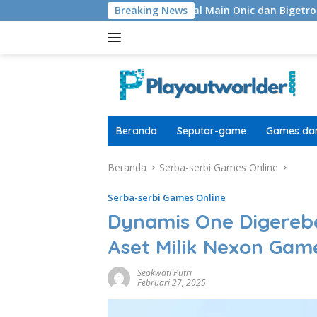
Langsung
t Level
Jadwal Main Onic dan Bigetron Ke Playoff Mobi
Breaking News
ke
konten
Beranda
Seputar-game
Games dan
Beranda
Serba-serbi Games Online
Serba-serbi Games Online
Dynamis One Digerebe
Aset Milik Nexon Gam
Seokwati Putri
Februari 27, 2025