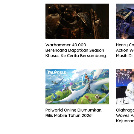
Warhammer 40.000
Henry Ca
Berencana Dapatkan Season
Action 
Khusus Ke Cerita Bersambung
Masih Di
TV Secret Level
Palworld Online Diumumkan,
Olahrag
Rilis Mobile Tahun 2026!
Waves As
Kejuaraa
Overdriv