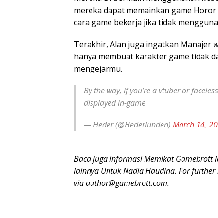
mereka dapat memainkan game Horor 
cara game bekerja jika tidak menggun
Terakhir, Alan juga ingatkan Manajer
hanya membuat karakter game tidak da
mengejarmu.
By the way, if you’re a vtuber or faceles
displayed in-game
— Heder (@Hederlunden)
March 14, 2
Baca juga informasi Memikat Gamebrott la
lainnya Untuk Nadia Haudina. For further 
via
author@gamebrott.com
.