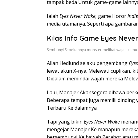
tampak beda Untuk game-game lainnya
Ialah
Eyes Never Wake,
game Horor
indie
media utamanya. Seperti apa gambarann
Kilas Info Game Eyes Neve
Sembunyi Sebelumnya monster melihat wajah kamu
Allan Hedlund selaku pengembang
Eye
lewat akun X-nya. Melewati cuplikan, 
Didalam memindai wajah mereka Mele
Lalu, Manajer Akansegera dibawa berke
Beberapa tempat juga memilii dindin
Terbaru Ke dalamnya.
Tapi yang bikin
Eyes Never Wake
menant
mengejar Manajer Ke manapun mereka pe
bersembunyi Ke bawah Perabot atau 