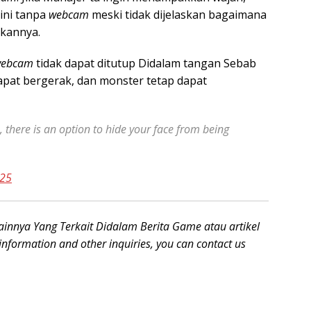
ini
tanpa
webcam
meski tidak dijelaskan bagaimana
akannya.
webcam
tidak dapat ditutup Didalam tangan Sebab
pat bergerak, dan monster tetap dapat
s, there is an option to hide your face from being
025
innya Yang Terkait Didalam Berita Game atau artikel
information and other inquiries, you can contact us