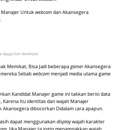
h Manajer Untuk
webcam
dan Akansegera
.
a dijaga Dari developer
pak Memikat, Bisa Jadi beberapa
gamer
Akansegera
n mereka Sebab
webcam
menjadi media utama game
kan Kandidat Manajer game ini takkan berisi data
Karena Itu identitas dan wajah Manajer
ak Akansegera dibocorkan Didalam cara apapun.
masih dapat menggunakan
display
wajah karakter
cam
. Jika Manajer ta ingin menampakkan wajah,