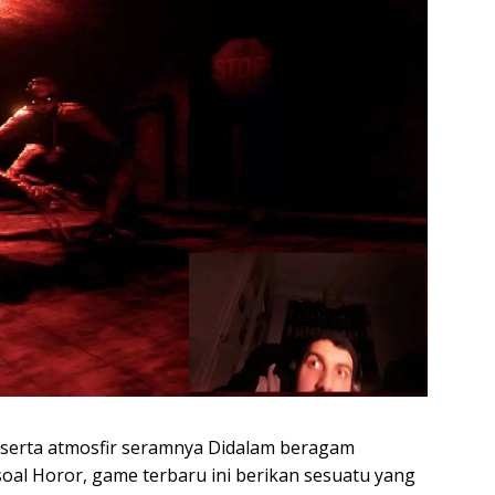
 serta atmosfir seramnya Didalam beragam
soal Horor, game terbaru ini berikan sesuatu yang