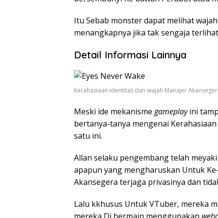
Itu Sebab monster dapat melihat waja
menangkapnya jika tak sengaja terlihat
Detail Informasi Lainnya
Kerahasiaan identitas dan wajah Manajer Akanseger
Meski ide mekanisme
gameplay
ini tam
bertanya-tanya mengenai Kerahasiaa
satu ini.
Allan selaku pengembang telah meyakin
apapun yang mengharuskan Untuk Ke-, 
Akansegera terjaga privasinya dan tid
Lalu kkhusus Untuk VTuber, mereka 
mereka Di bermain menggunakan
web