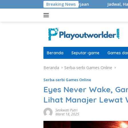
Langsung
 40.000 Masih Di Pengerjaan
Breaking News
Jadwal, Hadiah, Format, 
ke
konten
Beranda
Seputar-game
Games dan
Beranda
Serba-serbi Games Online
Serba-serbi Games Online
Eyes Never Wake, Ga
Lihat Manajer Lewat
Seokwati Putri
Maret 18, 2025