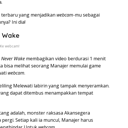
.
terbaru yang menjadikan
webcam
-mu sebagai
ya? Ini dia!
r Wake
 Ke webcam!
s Never Wake
membagikan video berdurasi 1 menit
kita bisa melihat seorang Manajer memulai game
wati
webcam
.
liling Melewati labirin yang tampak menyeramkan.
g yang dapat ditembus menampakkan tempat
ang adalah, monster raksasa Akansegera
rgi. Setiap kali ia muncul, Manajer harus
menghindar Untuk
webcam
.