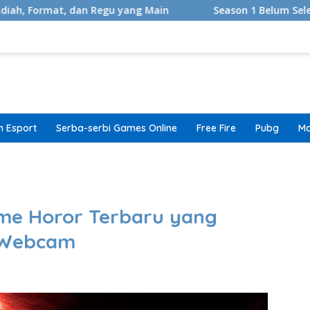
dan Regu yang Main
Season 1 Belum Selesai, Adaptasi G
 Esport
Serba-serbi Games Online
Free Fire
Pubg
Mo
band
me Horor Terbaru yang
 Webcam