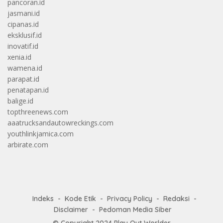
pancoran.id
jasmani.id
cipanas.id
eksklusif.id
inovatif.id
xenia.id
wamena.id
parapat.id
penatapan.id
balige.id
topthreenews.com
aaatrucksandautowreckings.com
youthlinkjamica.com
arbirate.com
Indeks
Kode Etik
Privacy Policy
Redaksi
Disclaimer
Pedoman Media Siber