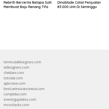
Rebirth Bercerita Betapa Sulit
Dinoblade Catat Penjualan
Membuat Baju Renang Tifa
83.000 Unit Di Seminggu
bandar besar starlight princess1000 bagi bonus
temeculabluegrass.com
eldesigners.com
cheklani.com
totodal.com
apkcrave.com
bestcarinsurancewsa.com
complidia.com
eveningupdates.com
mcochacks.com