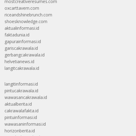
mostcreativeresumes.com
oxcarttavern.com
riceandshinebrunch.com
shoesknowledge.com
aktualinformasi.id
faktadunia.id
gapurainformasi.id
gariscakrawala.id
gerbangcakrawala.id
helvetianews.id
langitcakrawala.id
langitinformasi.id
pintucakrawala.id
wawasancakrawala.id
aktualberita.id
cakrawalafakta.id
pintuinformasi.id
wawasaninformasi.id
horizonberita.id