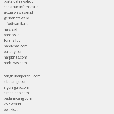
portalcakrawala.id
spektruminformasi.id
aktualwawasan.id
gerbangfakta.id
infodinamika.id
narsis.id
pansos.id
forensik.id
hardiknas.com
pakcoy.com
harpitnas.com
harkitnas.com
tangkubanperahu.com
sibolangit.com
siguragura.com
simanindo.com
padarincang.com
kolektor.id
pelukis.id