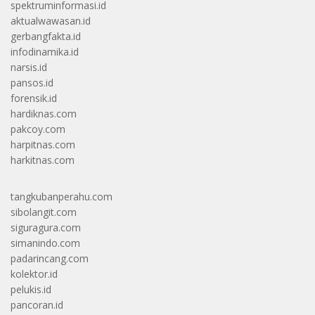
spektruminformasi.id
aktualwawasan.id
gerbangfakta.id
infodinamika.id
narsis.id
pansos.id
forensik.id
hardiknas.com
pakcoy.com
harpitnas.com
harkitnas.com
tangkubanperahu.com
sibolangit.com
siguragura.com
simanindo.com
padarincang.com
kolektor.id
pelukis.id
pancoran.id