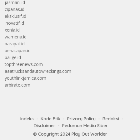
jasmani.id
cipanas.id
eksklusif.id
inovatif.id
xenia.id
wamena.id
parapat.id
penatapan.id
balige.id
topthreenews.com
aaatrucksandautowreckings.com
youthlinkjamica.com
arbirate.com
Indeks
Kode Etik
Privacy Policy
Redaksi
Disclaimer
Pedoman Media Siber
© Copyright 2024
Play Out Worlder