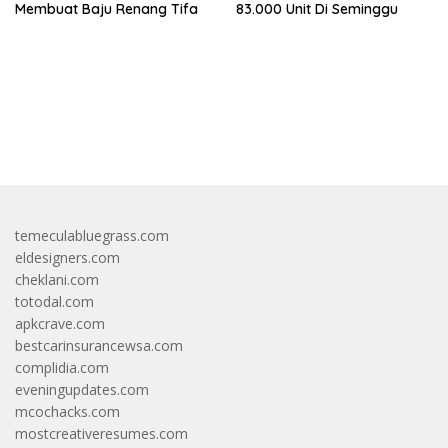
Membuat Baju Renang Tifa
83.000 Unit Di Seminggu
bandar besar starlight princess1000 bagi bonus
temeculabluegrass.com
eldesigners.com
cheklani.com
totodal.com
apkcrave.com
bestcarinsurancewsa.com
complidia.com
eveningupdates.com
mcochacks.com
mostcreativeresumes.com