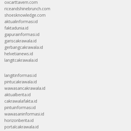
oxcarttavern.com
riceandshinebrunch.com
shoesknowledge.com
aktualinformasi.id
faktadunia.id
gapurainformasi.id
gariscakrawala.id
gerbangcakrawala.id
helvetianews.id
langitcakrawala.id
langitinformasi.id
pintucakrawala.id
wawasancakrawala.id
aktualberita.id
cakrawalafakta.id
pintuinformasi.id
wawasaninformasi.id
horizonberita.id
portalcakrawala.id