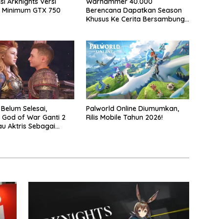
si Arknights Versi
Warhammer 40.000
C, Minimum GTX 750
Berencana Dapatkan Season
Khusus Ke Cerita Bersambung
TV Secret Level
 Belum Selesai,
Palworld Online Diumumkan,
 God of War Ganti 2
Rilis Mobile Tahun 2026!
au Aktris Sebagai
2