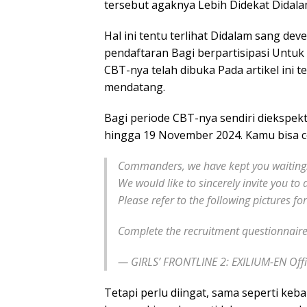
tersebut agaknya Lebih Didekat Didalam
Hal ini tentu terlihat Didalam sang d
pendaftaran Bagi berpartisipasi Untuk
CBT-nya telah dibuka Pada artikel ini 
mendatang.
Bagi periode CBT-nya sendiri diekspe
hingga 19 November 2024. Kamu bisa 
Commanders, we have kept you waiting
We would like to sincerely invite you to
Please refer to the following pictures fo
Complete the recruitment questionnaire
— GIRLS’ FRONTLINE 2: EXILIUM-EN Off
Tetapi perlu diingat, sama seperti keb