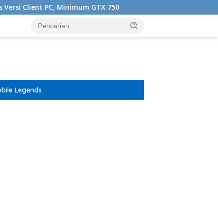
C, Minimum GTX 750
Jadwal, Skuat, Hadiah, dan Format 
bile Legends
ar besar starlight princess1000 bagi bonus