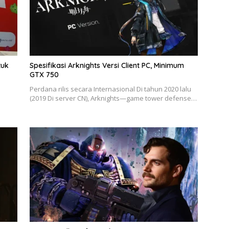
tuk
Spesifikasi Arknights Versi Client PC, Minimum
GTX 750
Perdana rilis secara Internasional Di tahun 2020 lalu
(2019 Di server CN), Arknights—game tower defense…