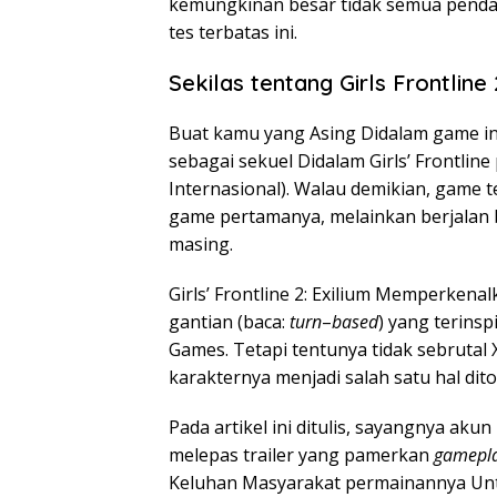
kemungkinan besar tidak semua pendaf
tes terbatas ini.
Sekilas tentang Girls Frontline 
Buat kamu yang Asing Didalam game ini, G
sebagai sekuel Didalam Girls’ Frontline
Internasional). Walau demikian, game 
game pertamanya, melainkan berjalan
masing.
Girls’ Frontline 2: Exilium Memperkena
gantian (baca:
turn
–
based
) yang terins
Games. Tetapi tentunya tidak sebrut
karakternya menjadi salah satu hal dito
Pada artikel ini ditulis, sayangnya akun 
melepas trailer yang pamerkan
gamepl
Keluhan Masyarakat permainannya Unt