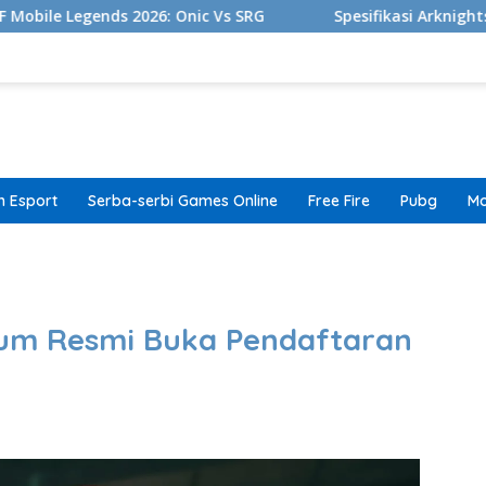
2026: Onic Vs SRG
Spesifikasi Arknights Versi Client P
 Esport
Serba-serbi Games Online
Free Fire
Pubg
Mo
band
xilium Resmi Buka Pendaftaran