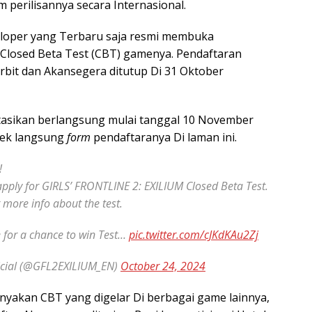
 perilisannya secara Internasional.
eveloper yang Terbaru saja resmi membuka
 Closed Beta Test (CBT) gamenya. Pendaftaran
terbit dan Akansegera ditutup Di 31 Oktober
ktasikan berlangsung mulai tanggal 10 November
cek langsung
form
pendaftaranya Di laman ini.
!
 apply for GIRLS’ FRONTLINE 2: EXILIUM Closed Beta Test.
r more info about the test.
 for a chance to win Test…
pic.twitter.com/cJKdKAu2Zj
icial (@GFL2EXILIUM_EN)
October 24, 2024
anyakan CBT yang digelar Di berbagai game lainnya,