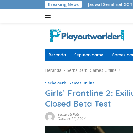
Langsung
Lokal Terkurasi
Breaking News
Jadwal Semifinal GOTF Mobile Legends 
ke
konten
Beranda
Seputar-game
Games dan
Beranda
Serba-serbi Games Online
Serba-serbi Games Online
Girls’ Frontline 2: E
Closed Beta Test
Seokwati Putri
Oktober 25, 2024