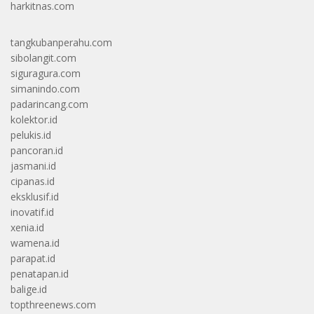
harkitnas.com
tangkubanperahu.com
sibolangit.com
siguragura.com
simanindo.com
padarincang.com
kolektor.id
pelukis.id
pancoran.id
jasmani.id
cipanas.id
eksklusif.id
inovatif.id
xenia.id
wamena.id
parapat.id
penatapan.id
balige.id
topthreenews.com