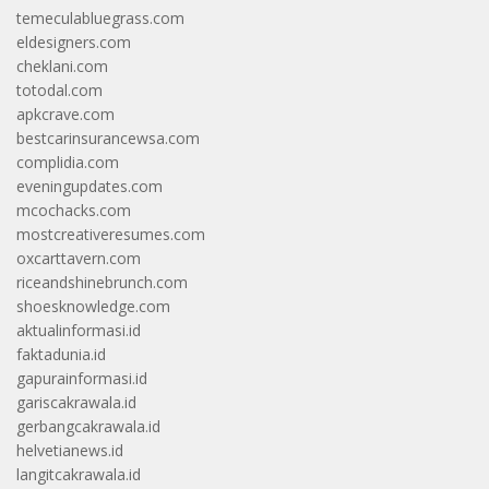
temeculabluegrass.com
eldesigners.com
cheklani.com
totodal.com
apkcrave.com
bestcarinsurancewsa.com
complidia.com
eveningupdates.com
mcochacks.com
mostcreativeresumes.com
oxcarttavern.com
riceandshinebrunch.com
shoesknowledge.com
aktualinformasi.id
faktadunia.id
gapurainformasi.id
gariscakrawala.id
gerbangcakrawala.id
helvetianews.id
langitcakrawala.id