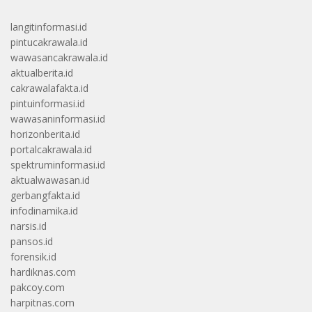
langitinformasi.id
pintucakrawala.id
wawasancakrawala.id
aktualberita.id
cakrawalafakta.id
pintuinformasi.id
wawasaninformasi.id
horizonberita.id
portalcakrawala.id
spektruminformasi.id
aktualwawasan.id
gerbangfakta.id
infodinamika.id
narsis.id
pansos.id
forensik.id
hardiknas.com
pakcoy.com
harpitnas.com