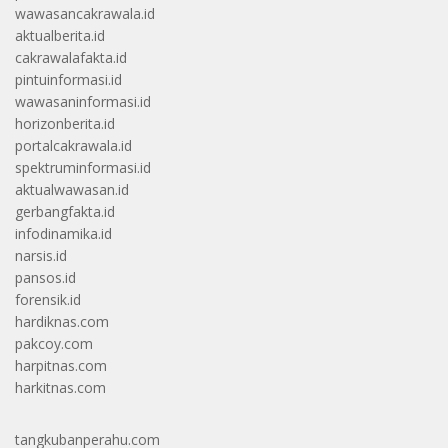
wawasancakrawala.id
aktualberita.id
cakrawalafakta.id
pintuinformasi.id
wawasaninformasi.id
horizonberita.id
portalcakrawala.id
spektruminformasi.id
aktualwawasan.id
gerbangfakta.id
infodinamika.id
narsis.id
pansos.id
forensik.id
hardiknas.com
pakcoy.com
harpitnas.com
harkitnas.com
tangkubanperahu.com