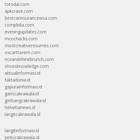
totodal.com
apkcrave.com
bestcarinsurancewsa.com
complidia.com
eveningupdates.com
mcochacks.com
mostcreativeresumes.com
oxcarttavern.com
riceandshinebrunch.com
shoesknowledge.com
aktualinformasi.id
faktadunia.id
gapurainformasi.id
gariscakrawala.id
gerbangcakrawala.id
helvetianews.id
langitcakrawala.id
langitinformasi.id
pintucakrawala.id