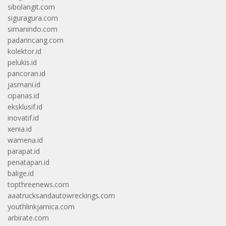
sibolangit.com
siguragura.com
simanindo.com
padarincang.com
kolektor.id
pelukis.id
pancoran.id
jasmani.id
cipanas.id
eksklusif.id
inovatif.id
xenia.id
wamena.id
parapat.id
penatapan.id
balige.id
topthreenews.com
aaatrucksandautowreckings.com
youthlinkjamica.com
arbirate.com