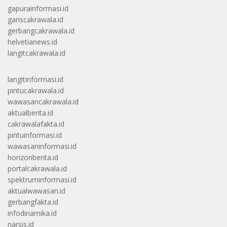
gapurainformasi.id
gariscakrawala.id
gerbangcakrawala.id
helvetianews.id
langitcakrawala.id
langitinformasi.id
pintucakrawala.id
wawasancakrawala.id
aktualberita.id
cakrawalafakta.id
pintuinformasi.id
wawasaninformasi.id
horizonberita.id
portalcakrawala.id
spektruminformasi.id
aktualwawasan.id
gerbangfakta.id
infodinamika.id
narsis.id