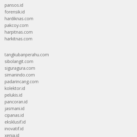
pansos.id
forensik.id
hardiknas.com
pakcoy.com
harpitnas.com
harkitnas.com
tangkubanperahu.com
sibolangit.com
siguragura.com
simanindo.com
padarincang.com
kolektor.id
pelukis.id
pancoran.id
jasmani.id
cipanas.id
eksklusif.id
inovatif.id
xenia.id