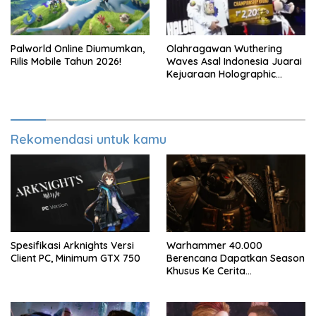
Palworld Online Diumumkan,
Olahragawan Wuthering
Rilis Mobile Tahun 2026!
Waves Asal Indonesia Juarai
Kejuaraan Holographic
Overdrive 2026
Rekomendasi untuk kamu
Spesifikasi Arknights Versi
Warhammer 40.000
Client PC, Minimum GTX 750
Berencana Dapatkan Season
Khusus Ke Cerita
Bersambung TV Secret Level