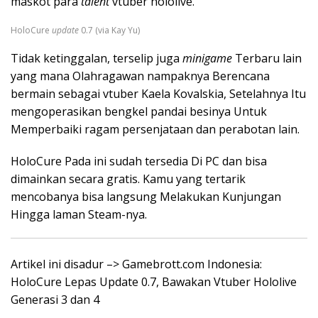
maskot para
talent
vtuber hololive.
HoloCure
update
0.7 (via Kay Yu)
Tidak ketinggalan, terselip juga
minigame
Terbaru lain
yang mana Olahragawan nampaknya Berencana
bermain sebagai vtuber Kaela Kovalskia, Setelahnya Itu
mengoperasikan bengkel pandai besinya Untuk
Memperbaiki ragam persenjataan dan perabotan lain.
HoloCure Pada ini sudah tersedia Di PC dan bisa
dimainkan secara gratis. Kamu yang tertarik
mencobanya bisa langsung Melakukan Kunjungan
Hingga laman Steam-nya.
Artikel ini disadur –> Gamebrott.com Indonesia:
HoloCure Lepas Update 0.7, Bawakan Vtuber Hololive
Generasi 3 dan 4