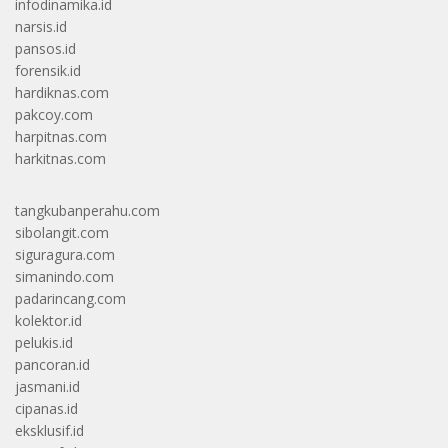
infodinamika.id
narsis.id
pansos.id
forensik.id
hardiknas.com
pakcoy.com
harpitnas.com
harkitnas.com
tangkubanperahu.com
sibolangit.com
siguragura.com
simanindo.com
padarincang.com
kolektor.id
pelukis.id
pancoran.id
jasmani.id
cipanas.id
eksklusif.id