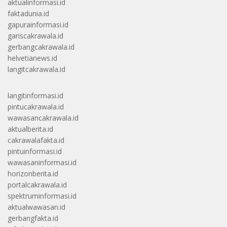
aktualinformasi.id
faktadunia.id
gapurainformasi.id
gariscakrawala.id
gerbangcakrawala.id
helvetianews.id
langitcakrawala.id
langitinformasi.id
pintucakrawala.id
wawasancakrawala.id
aktualberita.id
cakrawalafakta.id
pintuinformasi.id
wawasaninformasi.id
horizonberita.id
portalcakrawala.id
spektruminformasi.id
aktualwawasan.id
gerbangfakta.id