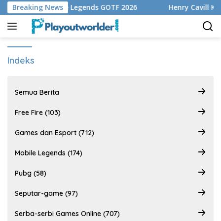
Langsung
Playoff Mobile Legends GOTF 2026
Breaking News
Henry Cavill Konfirm
ke
konten
Indeks
Semua Berita
Free Fire (103)
Games dan Esport (712)
Mobile Legends (174)
Pubg (58)
Seputar-game (97)
Serba-serbi Games Online (707)