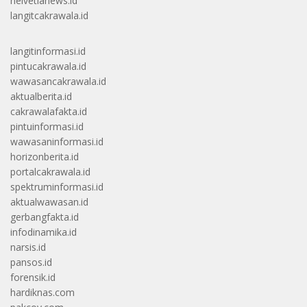
helvetianews.id
langitcakrawala.id
langitinformasi.id
pintucakrawala.id
wawasancakrawala.id
aktualberita.id
cakrawalafakta.id
pintuinformasi.id
wawasaninformasi.id
horizonberita.id
portalcakrawala.id
spektruminformasi.id
aktualwawasan.id
gerbangfakta.id
infodinamika.id
narsis.id
pansos.id
forensik.id
hardiknas.com