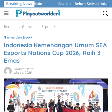
Langsung
n Regu yang Main
Breaking News
Season 1 Belum Selesai, Adaptasi God
ke
konten
Beranda
Games dan Esport
Games dan Esport
Indonesia Kemenangan Umum SEA
Esports Nations Cup 2026, Raih 3
Emas
Seokwati Putri
Mei 14, 2026