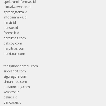
spektruminformasi.id
aktualwawasan.id
gerbangfakta.id
infodinamika.id
narsis.id
pansos.id
forensik.id
hardiknas.com
pakcoy.com
harpitnas.com
harkitnas.com
tangkubanperahu.com
sibolangit.com
siguragura.com
simanindo.com
padarincang.com
kolektor.id
pelukis.id
pancoran.id