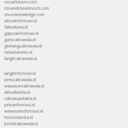
oxcarttavern.com
riceandshinebrunch.com
shoesknowledge.com
aktualinformasi.id
faktadunia.id
gapurainformasi.id
gariscakrawala.id
gerbangcakrawala.id
helvetianews.id
langitcakrawala.id
langitinformasi.id
pintucakrawala.id
wawasancakrawala.id
aktualberita.id
cakrawalafakta.id
pintuinformasi.id
wawasaninformasi.id
horizonberita.id
portalcakrawala.id