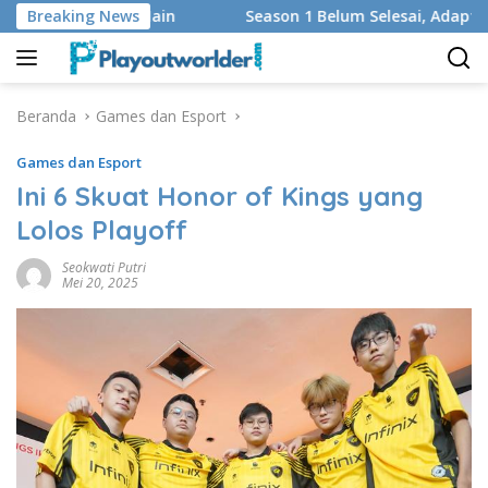
Langsung
 Regu yang Main
Breaking News
Season 1 Belum Selesai, Adaptasi God 
ke
konten
Beranda
Games dan Esport
Games dan Esport
Ini 6 Skuat Honor of Kings yang
Lolos Playoff
Seokwati Putri
Mei 20, 2025