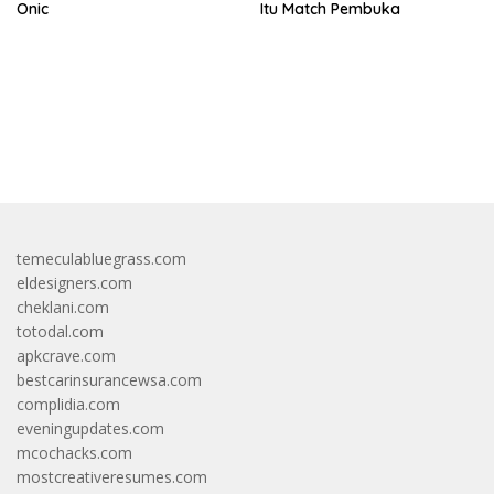
Onic
Itu Match Pembuka
bandar besar starlight princess1000 bagi bonus
temeculabluegrass.com
eldesigners.com
cheklani.com
totodal.com
apkcrave.com
bestcarinsurancewsa.com
complidia.com
eveningupdates.com
mcochacks.com
mostcreativeresumes.com