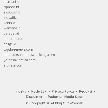
jasmani.id
cipanas.id
eksklusif.id
inovatif.id
xenia.id
wamena.id
parapat.id
penatapan.id
balige.id
topthreenews.com
aaatrucksandautowreckings.com
youthlinkjamica.com
arbirate.com
Indeks
Kode Etik
Privacy Policy
Redaksi
Disclaimer
Pedoman Media Siber
© Copyright 2024
Play Out Worlder