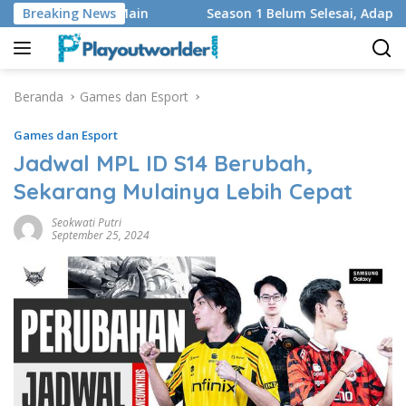
Langsung
n Regu yang Main
Breaking News
Season 1 Belum Selesai, Adaptasi God 
ke
konten
Beranda
Games dan Esport
Games dan Esport
Jadwal MPL ID S14 Berubah,
Sekarang Mulainya Lebih Cepat
Seokwati Putri
September 25, 2024