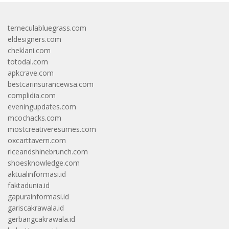
temeculabluegrass.com
eldesigners.com
cheklani.com
totodal.com
apkcrave.com
bestcarinsurancewsa.com
complidia.com
eveningupdates.com
mcochacks.com
mostcreativeresumes.com
oxcarttavern.com
riceandshinebrunch.com
shoesknowledge.com
aktualinformasi.id
faktadunia.id
gapurainformasi.id
gariscakrawala.id
gerbangcakrawala.id