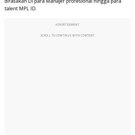
dirasakan Di para Manajer profesional hingga para
talent MPL ID.
ADVERTISEMENT
SCROLL TO CONTINUE WITH CONTENT