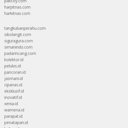
pakcoy.com
harpitnas.com
harkitnas.com
tangkubanperahu.com
sibolangit.com
siguragura.com
simanindo.com
padarincang.com
kolektor.id
pelukis.id
pancoran.id
jasmani.id
cipanas.id
eksklusif.id
inovatif.id
xenia.id
wamena.id
parapat.id
penatapan.id