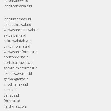
helvetianews.id
langitcakrawala.id
langitinformasi.id
pintucakrawala.id
wawasancakrawala.id
aktualberita.id
cakrawalafakta.id
pintuinformasi.id
wawasaninformasi.id
horizonberita.id
portalcakrawala.id
spektruminformasi.id
aktualwawasan.id
gerbangfakta.id
infodinamika.id
narsis.id
pansos.id
forensik.id
hardiknas.com