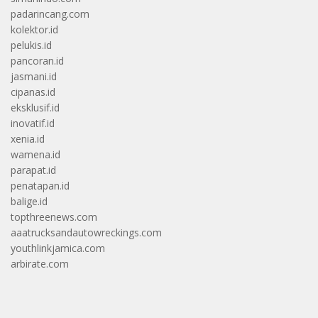
padarincang.com
kolektor.id
pelukis.id
pancoran.id
jasmani.id
cipanas.id
eksklusif.id
inovatif.id
xenia.id
wamena.id
parapat.id
penatapan.id
balige.id
topthreenews.com
aaatrucksandautowreckings.com
youthlinkjamica.com
arbirate.com