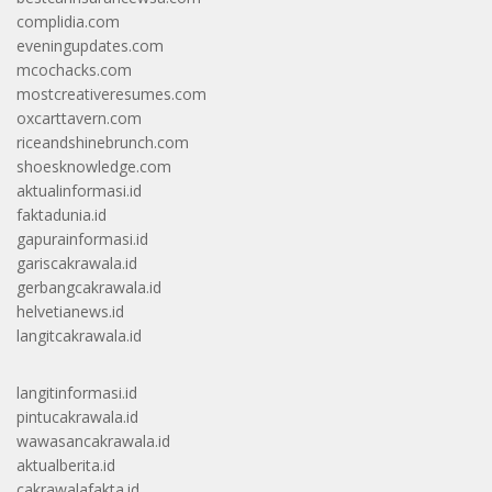
complidia.com
eveningupdates.com
mcochacks.com
mostcreativeresumes.com
oxcarttavern.com
riceandshinebrunch.com
shoesknowledge.com
aktualinformasi.id
faktadunia.id
gapurainformasi.id
gariscakrawala.id
gerbangcakrawala.id
helvetianews.id
langitcakrawala.id
langitinformasi.id
pintucakrawala.id
wawasancakrawala.id
aktualberita.id
cakrawalafakta.id