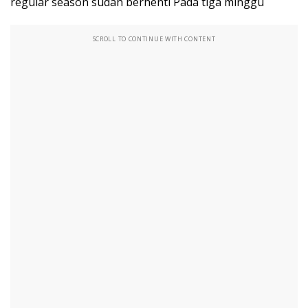
regular season sudah berhenti Pada tiga minggu
SCROLL TO CONTINUE WITH CONTENT