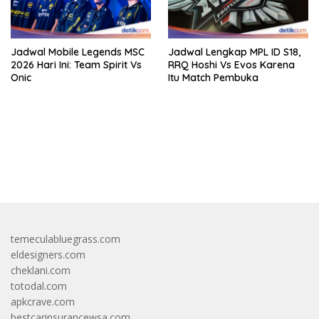
Jadwal Mobile Legends MSC
Jadwal Lengkap MPL ID S18,
2026 Hari Ini: Team Spirit Vs
RRQ Hoshi Vs Evos Karena
Onic
Itu Match Pembuka
bandar besar starlight princess1000 bagi bonus
temeculabluegrass.com
eldesigners.com
cheklani.com
totodal.com
apkcrave.com
bestcarinsurancewsa.com