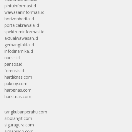
pintuinformasi.id
wawasaninformasi.id
horizonberita.id
portalcakrawala.id
spektruminformasi.id
aktualwawasan.id
gerbangfakta.id
infodinamika.id
narsis.id
pansos.id
forensik.id
hardiknas.com
pakcoy.com
harpitnas.com
harkitnas.com
tangkubanperahu.com
sibolangit.com
siguragura.com
simanindo.com