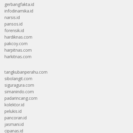
gerbangfakta.id
infodinamika.id
narsis.id
pansos.id
forensik.id
hardiknas.com
pakcoy.com
harpitnas.com
harkitnas.com
tangkubanperahu.com
sibolangit.com
siguragura.com
simanindo.com
padarincang.com
kolektor.id
pelukis.id
pancoran.id
jasmani.id
cipanas.id