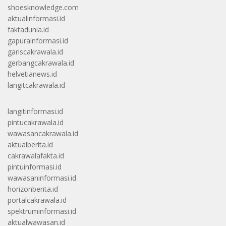
shoesknowledge.com
aktualinformasi.id
faktadunia.id
gapurainformasi.id
gariscakrawala.id
gerbangcakrawala.id
helvetianews.id
langitcakrawala.id
langitinformasi.id
pintucakrawala.id
wawasancakrawala.id
aktualberita.id
cakrawalafakta.id
pintuinformasi.id
wawasaninformasi.id
horizonberita.id
portalcakrawala.id
spektruminformasi.id
aktualwawasan.id