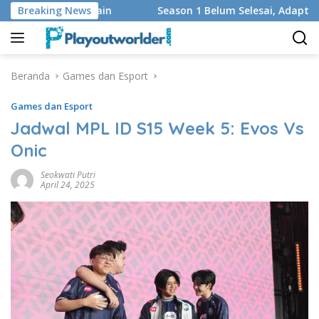
Langsung
Regu yang Main
Breaking News
Season 1 Belum Selesai, Adaptasi God o
ke
konten
Beranda
Games dan Esport
Games dan Esport
Jadwal MPL ID S15 Week 5: Evos Vs
Onic
Seokwati Putri
April 24, 2025