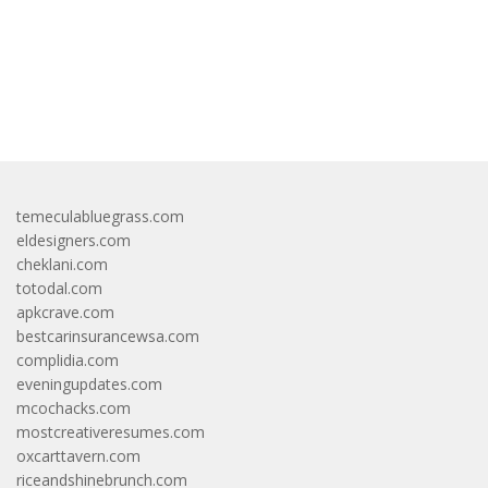
bandar besar starlight princess1000 bagi bonus
temeculabluegrass.com
eldesigners.com
cheklani.com
totodal.com
apkcrave.com
bestcarinsurancewsa.com
complidia.com
eveningupdates.com
mcochacks.com
mostcreativeresumes.com
oxcarttavern.com
riceandshinebrunch.com