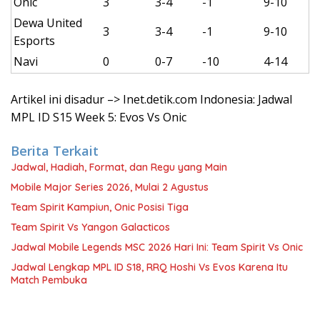
Onic
3
3-4
-1
9-10
Dewa United
3
3-4
-1
9-10
Esports
Navi
0
0-7
-10
4-14
Artikel ini disadur –> Inet.detik.com Indonesia: Jadwal
MPL ID S15 Week 5: Evos Vs Onic
Berita Terkait
Jadwal, Hadiah, Format, dan Regu yang Main
Mobile Major Series 2026, Mulai 2 Agustus
Team Spirit Kampiun, Onic Posisi Tiga
Team Spirit Vs Yangon Galacticos
Jadwal Mobile Legends MSC 2026 Hari Ini: Team Spirit Vs Onic
Jadwal Lengkap MPL ID S18, RRQ Hoshi Vs Evos Karena Itu
Match Pembuka