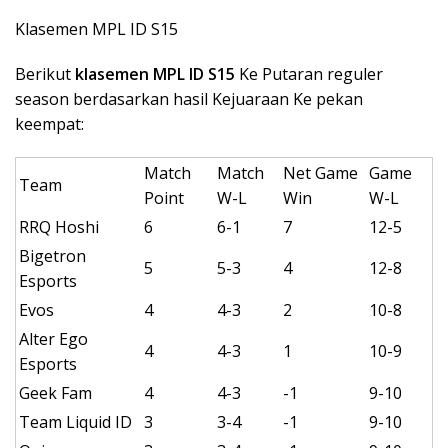
Klasemen MPL ID S15
Berikut
klasemen MPL ID S15
Ke Putaran reguler
season berdasarkan hasil Kejuaraan Ke pekan
keempat:
Match
Match
Net Game
Game
Team
Point
W-L
Win
W-L
RRQ Hoshi
6
6-1
7
12-5
Bigetron
5
5-3
4
12-8
Esports
Evos
4
4-3
2
10-8
Alter Ego
4
4-3
1
10-9
Esports
Geek Fam
4
4-3
-1
9-10
Team Liquid ID
3
3-4
-1
9-10