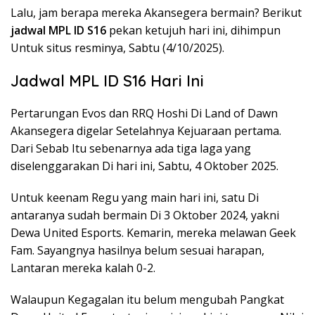
Lalu, jam berapa mereka Akansegera bermain? Berikut
jadwal MPL ID S16
pekan ketujuh hari ini, dihimpun
Untuk situs resminya, Sabtu (4/10/2025).
Jadwal MPL ID S16 Hari Ini
Pertarungan Evos dan RRQ Hoshi Di Land of Dawn
Akansegera digelar Setelahnya Kejuaraan pertama.
Dari Sebab Itu sebenarnya ada tiga laga yang
diselenggarakan Di hari ini, Sabtu, 4 Oktober 2025.
Untuk keenam Regu yang main hari ini, satu Di
antaranya sudah bermain Di 3 Oktober 2024, yakni
Dewa United Esports. Kemarin, mereka melawan Geek
Fam. Sayangnya hasilnya belum sesuai harapan,
Lantaran mereka kalah 0-2.
Walaupun Kegagalan itu belum mengubah Pangkat