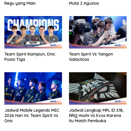
Regu yang Main
Mulai 2 Agustus
Team Spirit Kampiun, Onic
Team Spirit Vs Yangon
Posisi Tiga
Galacticos
Jadwal Mobile Legends MSC
Jadwal Lengkap MPL ID S18,
2026 Hari Ini: Team Spirit Vs
RRQ Hoshi Vs Evos Karena
Onic
Itu Match Pembuka