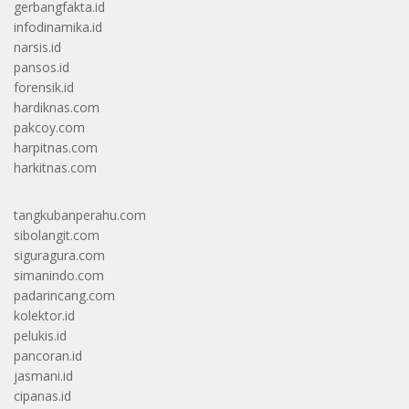
gerbangfakta.id
infodinamika.id
narsis.id
pansos.id
forensik.id
hardiknas.com
pakcoy.com
harpitnas.com
harkitnas.com
tangkubanperahu.com
sibolangit.com
siguragura.com
simanindo.com
padarincang.com
kolektor.id
pelukis.id
pancoran.id
jasmani.id
cipanas.id