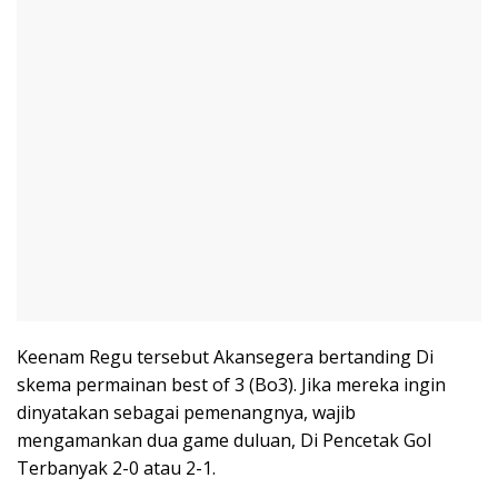
Keenam Regu tersebut Akansegera bertanding Di
skema permainan best of 3 (Bo3). Jika mereka ingin
dinyatakan sebagai pemenangnya, wajib
mengamankan dua game duluan, Di Pencetak Gol
Terbanyak 2-0 atau 2-1.