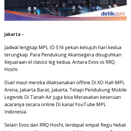
Jakarta
–
Jadwal lengkap MPL ID S16 pekan ketujuh hari kedua
terungkap. Para Pendukung Akansegera disuguhkan
Kejuaraan el clasico leg kedua, Antara Evos vs RRQ
Hoshi.
Duel maut mereka dilaksanakan offline Di XO Hall-MPL
Arena, Jakarta Barat, Jakarta. Tetapi Pendukung Mobile
Legends Di Tanah Air juga bisa Merasakan keseruan
acaranya secara online Di kanal YouTube MPL
Indonesia.
Selain Evos dan RRQ Hoshi, terdapat empat Regu hebat