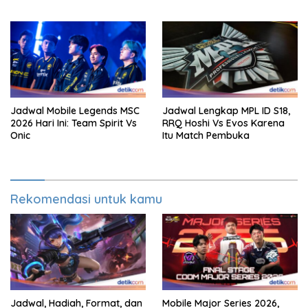
Jadwal Mobile Legends MSC
Jadwal Lengkap MPL ID S18,
2026 Hari Ini: Team Spirit Vs
RRQ Hoshi Vs Evos Karena
Onic
Itu Match Pembuka
Rekomendasi untuk kamu
Jadwal, Hadiah, Format, dan
Mobile Major Series 2026,