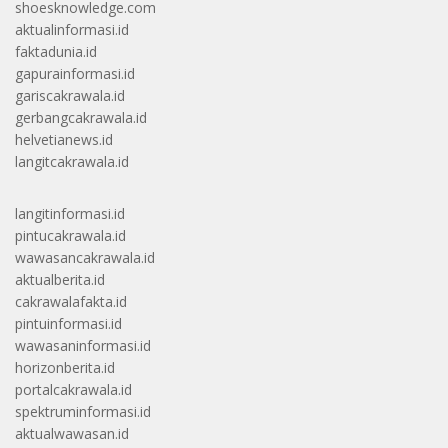
shoesknowledge.com
aktualinformasi.id
faktadunia.id
gapurainformasi.id
gariscakrawala.id
gerbangcakrawala.id
helvetianews.id
langitcakrawala.id
langitinformasi.id
pintucakrawala.id
wawasancakrawala.id
aktualberita.id
cakrawalafakta.id
pintuinformasi.id
wawasaninformasi.id
horizonberita.id
portalcakrawala.id
spektruminformasi.id
aktualwawasan.id