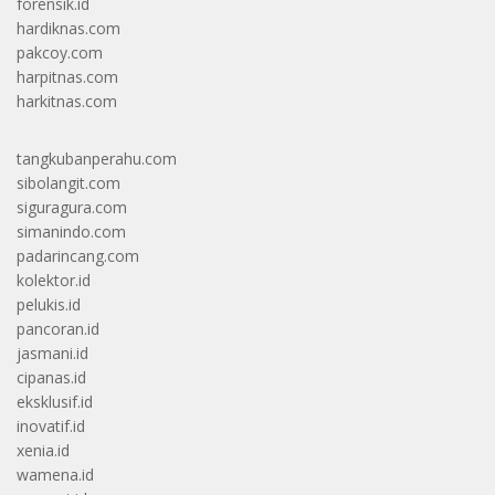
forensik.id
hardiknas.com
pakcoy.com
harpitnas.com
harkitnas.com
tangkubanperahu.com
sibolangit.com
siguragura.com
simanindo.com
padarincang.com
kolektor.id
pelukis.id
pancoran.id
jasmani.id
cipanas.id
eksklusif.id
inovatif.id
xenia.id
wamena.id