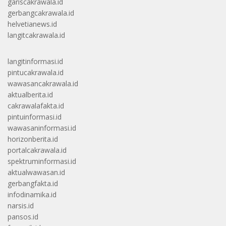
gariscakrawala.id
gerbangcakrawala.id
helvetianews.id
langitcakrawala.id
langitinformasi.id
pintucakrawala.id
wawasancakrawala.id
aktualberita.id
cakrawalafakta.id
pintuinformasi.id
wawasaninformasi.id
horizonberita.id
portalcakrawala.id
spektruminformasi.id
aktualwawasan.id
gerbangfakta.id
infodinamika.id
narsis.id
pansos.id