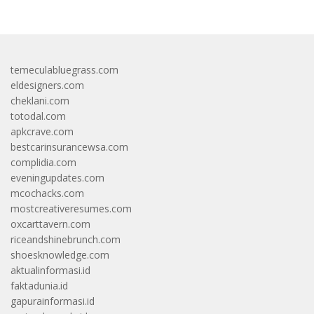
temeculabluegrass.com
eldesigners.com
cheklani.com
totodal.com
apkcrave.com
bestcarinsurancewsa.com
complidia.com
eveningupdates.com
mcochacks.com
mostcreativeresumes.com
oxcarttavern.com
riceandshinebrunch.com
shoesknowledge.com
aktualinformasi.id
faktadunia.id
gapurainformasi.id