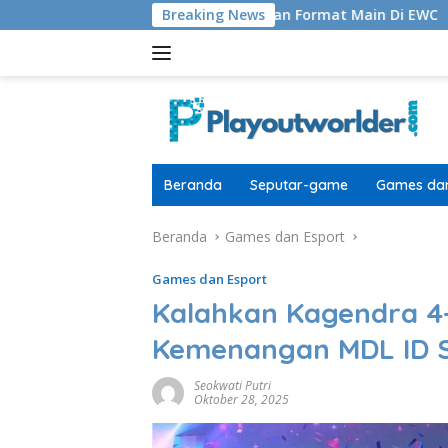
Langsung
dwal, Skuat, Hadiah, dan Format Main Di EWC
Breaking News
Warhamme
ke
konten
Beranda
Seputar-game
Games dan
Beranda
Games dan Esport
Games dan Esport
Kalahkan Kagendra 4
Kemenangan MDL ID 
Seokwati Putri
Oktober 28, 2025