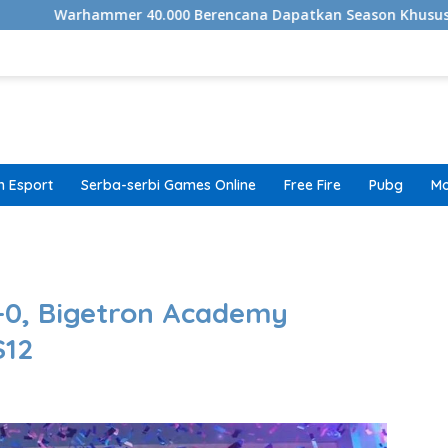
r 40.000 Berencana Dapatkan Season Khusus Ke Cerita Bersam
 Esport
Serba-serbi Games Online
Free Fire
Pubg
Mo
band
-0, Bigetron Academy
S12