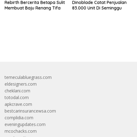
Rebirth Bercerita Betapa Sulit
Dinoblade Catat Penjualan
Membuat Baju Renang Tifa
83.000 Unit Di Seminggu
bandar besar starlight princess1000 bagi bonus
temeculabluegrass.com
eldesigners.com
cheklani.com
totodal.com
apkcrave.com
bestcarinsurancewsa.com
complidia.com
eveningupdates.com
mcochacks.com