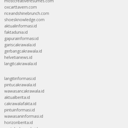
mostcreativeresumes.com
oxcarttavern.com
riceandshinebrunch.com
shoesknowledge.com
aktualinformasi.id
faktadunia.id
gapurainformasi.id
gariscakrawala.id
gerbangcakrawala.id
helvetianews.id
langitcakrawala.id
langitinformasi.id
pintucakrawala.id
wawasancakrawala.id
aktualberita.id
cakrawalafakta.id
pintuinformasi.id
wawasaninformasi.id
horizonberita.id