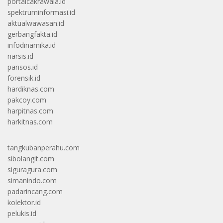
portalcakrawala.id
spektruminformasi.id
aktualwawasan.id
gerbangfakta.id
infodinamika.id
narsis.id
pansos.id
forensik.id
hardiknas.com
pakcoy.com
harpitnas.com
harkitnas.com
tangkubanperahu.com
sibolangit.com
siguragura.com
simanindo.com
padarincang.com
kolektor.id
pelukis.id