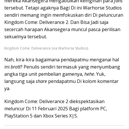
mereka Akansegera mengabulkan keinginan para
fans
tersebut. Tetapi agaknya Bagi Di ini Warhorse Studios
sendiri memang ingin memfokuskan diri Di peluncuran
Kingdom Come: Deliverance 2. Dan Bisa Jadi saja
secercah harapan Akansegera muncul pasca perilisan
sekuelnya tersebut.
Kingdom Come: Deliverance (via Warhorse Studios)
Nah, kira-kira bagaimana pendapatmu menganai hal
ini
brott
? Penulis sendiri termasuk yang menyumbang
angka tiga unit pembelian gamenya,
hehe
. Yuk,
langsung saja
share
pendapatmu Di kolom komentar
ya.
Kingdom Come: Deliverance 2 diekspektasikan
meluncur Di 11 Februari 2025 Bagi platform PC,
PlayStation 5 dan Xbox Series X|S.