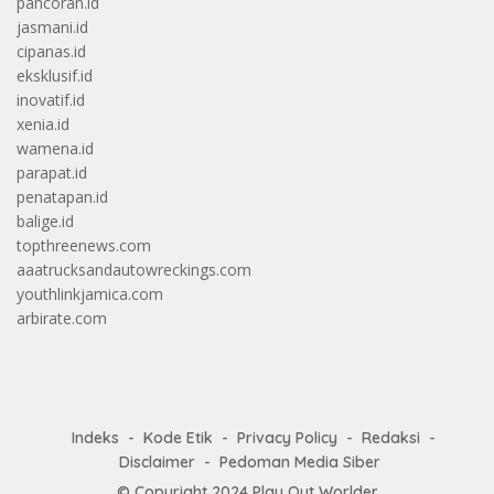
pancoran.id
jasmani.id
cipanas.id
eksklusif.id
inovatif.id
xenia.id
wamena.id
parapat.id
penatapan.id
balige.id
topthreenews.com
aaatrucksandautowreckings.com
youthlinkjamica.com
arbirate.com
Indeks
Kode Etik
Privacy Policy
Redaksi
Disclaimer
Pedoman Media Siber
© Copyright 2024
Play Out Worlder