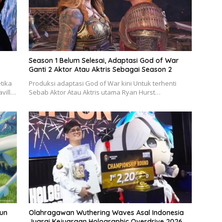
Season 1 Belum Selesai, Adaptasi God of War
Ganti 2 Aktor Atau Aktris Sebagai Season 2
tika
Produksi adaptasi God of War kini Untuk terhenti
avill…
Sebab Aktor Atau Aktris utama Ryan Hurst…
hun
Olahragawan Wuthering Waves Asal Indonesia
Juarai Kejuaraan Holographic Overdrive 2026