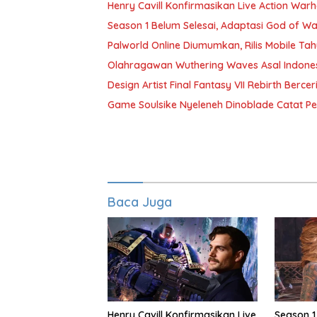
Henry Cavill Konfirmasikan Live Action Wa
Season 1 Belum Selesai, Adaptasi God of Wa
Palworld Online Diumumkan, Rilis Mobile Tah
Olahragawan Wuthering Waves Asal Indones
Design Artist Final Fantasy VII Rebirth Berc
Game Soulsike Nyeleneh Dinoblade Catat Pe
Baca Juga
Henry Cavill Konfirmasikan Live
Season 1