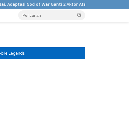
God of War Ganti 2 Aktor Atau Aktris Sebagai Season 2
bile Legends
ar besar starlight princess1000 bagi bonus