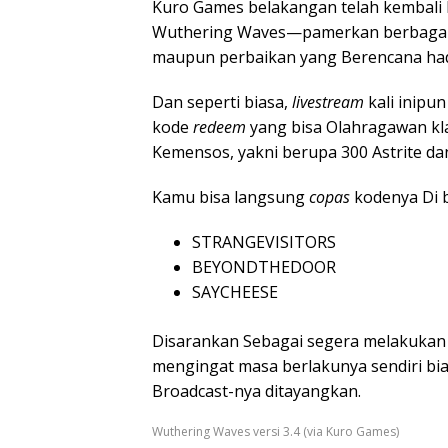
Kuro Games belakangan telah kembal
Wuthering Waves—pamerkan berbagai 
maupun perbaikan yang Berencana hadi
Dan seperti biasa,
livestream
kali inipu
kode
redeem
yang bisa Olahragawan k
Kemensos, yakni berupa 300 Astrite d
Kamu bisa langsung
copas
kodenya Di b
STRANGEVISITORS
BEYONDTHEDOOR
SAYCHEESE
Disarankan Sebagai segera melakuka
mengingat masa berlakunya sendiri bia
Broadcast-nya ditayangkan.
Wuthering Waves versi 3.4 (via Kuro Games)