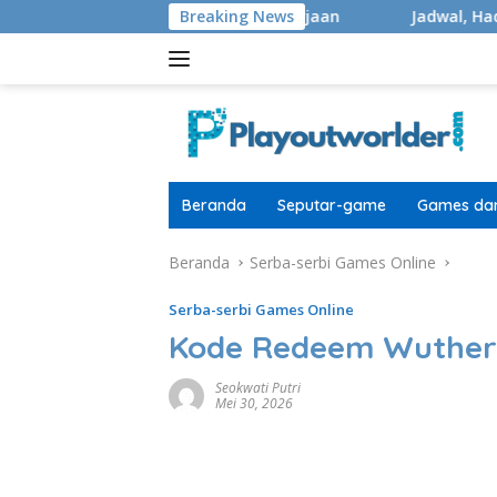
Langsung
er 40.000 Masih Di Pengerjaan
Breaking News
Jadwal, Hadiah, Format,
ke
konten
Beranda
Seputar-game
Games dan
Beranda
Serba-serbi Games Online
Serba-serbi Games Online
Kode Redeem Wuther
Seokwati Putri
Mei 30, 2026