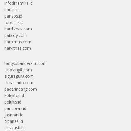
infodinamika.id
narsis.id
pansos.id
forensik.id
hardiknas.com
pakcoy.com
harpitnas.com
harkitnas.com
tangkubanperahu.com
sibolangit.com
siguragura.com
simanindo.com
padarincang.com
kolektor.id
pelukis.id
pancoran.id
jasmani.id
cipanas.id
eksklusif.id