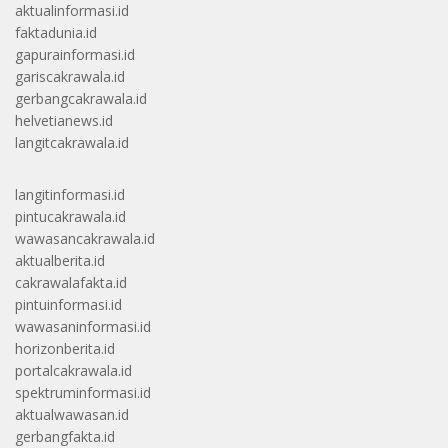
aktualinformasi.id
faktadunia.id
gapurainformasi.id
gariscakrawala.id
gerbangcakrawala.id
helvetianews.id
langitcakrawala.id
langitinformasi.id
pintucakrawala.id
wawasancakrawala.id
aktualberita.id
cakrawalafakta.id
pintuinformasi.id
wawasaninformasi.id
horizonberita.id
portalcakrawala.id
spektruminformasi.id
aktualwawasan.id
gerbangfakta.id