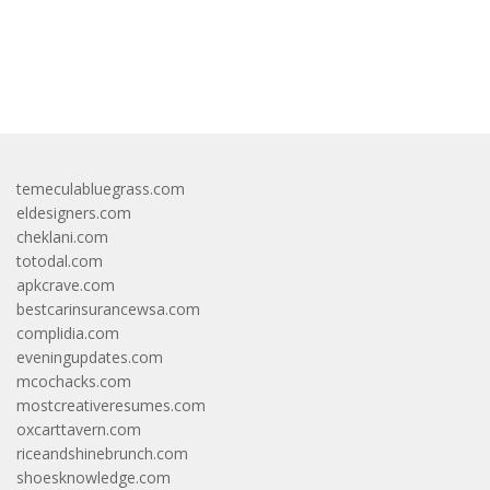
bandar besar starlight princess1000 bagi bonus
temeculabluegrass.com
eldesigners.com
cheklani.com
totodal.com
apkcrave.com
bestcarinsurancewsa.com
complidia.com
eveningupdates.com
mcochacks.com
mostcreativeresumes.com
oxcarttavern.com
riceandshinebrunch.com
shoesknowledge.com