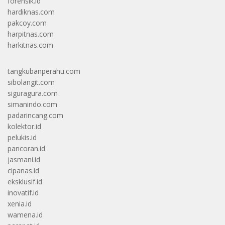
forensik.id
hardiknas.com
pakcoy.com
harpitnas.com
harkitnas.com
tangkubanperahu.com
sibolangit.com
siguragura.com
simanindo.com
padarincang.com
kolektor.id
pelukis.id
pancoran.id
jasmani.id
cipanas.id
eksklusif.id
inovatif.id
xenia.id
wamena.id