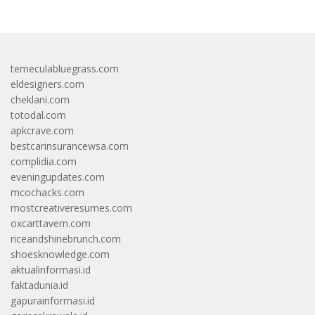
temeculabluegrass.com
eldesigners.com
cheklani.com
totodal.com
apkcrave.com
bestcarinsurancewsa.com
complidia.com
eveningupdates.com
mcochacks.com
mostcreativeresumes.com
oxcarttavern.com
riceandshinebrunch.com
shoesknowledge.com
aktualinformasi.id
faktadunia.id
gapurainformasi.id