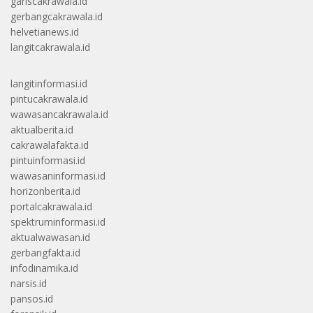
gariscakrawala.id
gerbangcakrawala.id
helvetianews.id
langitcakrawala.id
langitinformasi.id
pintucakrawala.id
wawasancakrawala.id
aktualberita.id
cakrawalafakta.id
pintuinformasi.id
wawasaninformasi.id
horizonberita.id
portalcakrawala.id
spektruminformasi.id
aktualwawasan.id
gerbangfakta.id
infodinamika.id
narsis.id
pansos.id