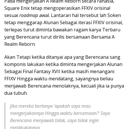
Pada mengerjakan A Realm Reborn secara rahasia,
Square Enix tetap mengoperasikan FFXIV orisinal
sesuai
roadmap
awal. Lantaran hal tersebut lah Soken
tetap menggarap Alunan Sebagai iterasi FFXIV orisinal,
terlepas turut diminta bawakan ragam karya Terbaru
yang Berencana turut dirilis bersamaan Bersama A
Realm Reborn.
Akan Tetapi ketika ditanyai apa yang Berencana sang
komponis lakukan ketika diminta mengerjakan Alunan
Sebagai Final Fantasy XVII ketika masih menangani
FFIXV Hingga waktu mendatang, sayangnya beliau
menjawab Berencana menolaknya, kecuali jika ia punya
dua tubuh.
Jika mereka bertanya ‘apakah saya mau
mengerjakannya Hingga waktu bersamaan?’ Saya
Berencana menjawab tidak, saya tidak ingin
melakukannya.