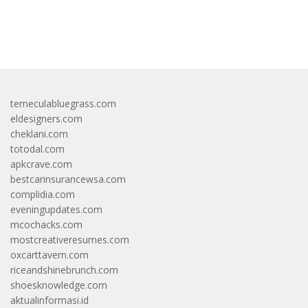
bandar besar starlight princess1000 bagi bonus
temeculabluegrass.com
eldesigners.com
cheklani.com
totodal.com
apkcrave.com
bestcarinsurancewsa.com
complidia.com
eveningupdates.com
mcochacks.com
mostcreativeresumes.com
oxcarttavern.com
riceandshinebrunch.com
shoesknowledge.com
aktualinformasi.id