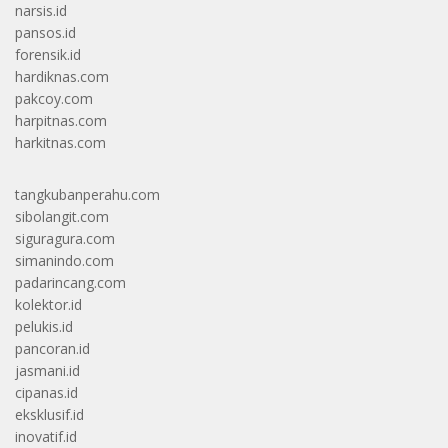
narsis.id
pansos.id
forensik.id
hardiknas.com
pakcoy.com
harpitnas.com
harkitnas.com
tangkubanperahu.com
sibolangit.com
siguragura.com
simanindo.com
padarincang.com
kolektor.id
pelukis.id
pancoran.id
jasmani.id
cipanas.id
eksklusif.id
inovatif.id