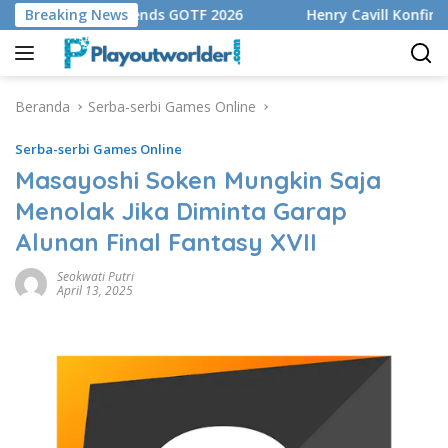
Langsung
off Mobile Legends GOTF 2026
Breaking News
Henry Cavill Konfirmasik
ke
konten
Beranda
Serba-serbi Games Online
Serba-serbi Games Online
Masayoshi Soken Mungkin Saja
Menolak Jika Diminta Garap
Alunan Final Fantasy XVII
Seokwati Putri
April 13, 2025