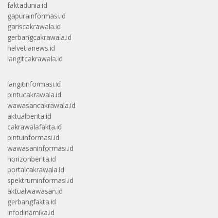
faktadunia.id
gapurainformasi.id
gariscakrawala.id
gerbangcakrawala.id
helvetianews.id
langitcakrawala.id
langitinformasi.id
pintucakrawala.id
wawasancakrawala.id
aktualberita.id
cakrawalafakta.id
pintuinformasi.id
wawasaninformasi.id
horizonberita.id
portalcakrawala.id
spektruminformasi.id
aktualwawasan.id
gerbangfakta.id
infodinamika.id