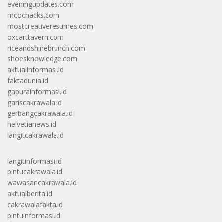
eveningupdates.com
mcochacks.com
mostcreativeresumes.com
oxcarttavern.com
riceandshinebrunch.com
shoesknowledge.com
aktualinformasi.id
faktadunia.id
gapurainformasi.id
gariscakrawala.id
gerbangcakrawala.id
helvetianews.id
langitcakrawala.id
langitinformasi.id
pintucakrawala.id
wawasancakrawala.id
aktualberita.id
cakrawalafakta.id
pintuinformasi.id