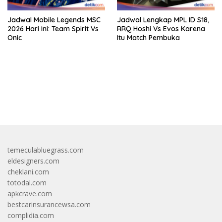
Jadwal Mobile Legends MSC
Jadwal Lengkap MPL ID S18,
2026 Hari Ini: Team Spirit Vs
RRQ Hoshi Vs Evos Karena
Onic
Itu Match Pembuka
bandar besar starlight princess1000 bagi bonus
temeculabluegrass.com
eldesigners.com
cheklani.com
totodal.com
apkcrave.com
bestcarinsurancewsa.com
complidia.com