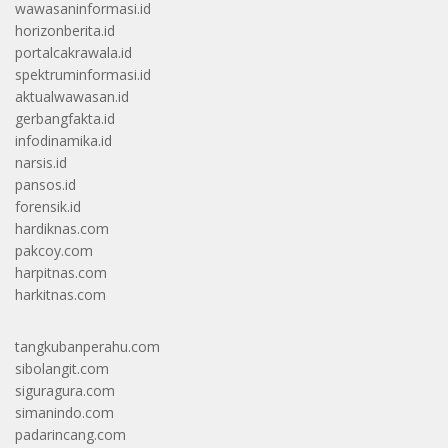
wawasaninformasi.id
horizonberita.id
portalcakrawala.id
spektruminformasi.id
aktualwawasan.id
gerbangfakta.id
infodinamika.id
narsis.id
pansos.id
forensik.id
hardiknas.com
pakcoy.com
harpitnas.com
harkitnas.com
tangkubanperahu.com
sibolangit.com
siguragura.com
simanindo.com
padarincang.com