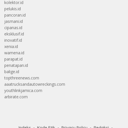
kolektor.id
pelukis.id
pancoran.id
jasmani.id
cipanas.id
eksklusif.id
inovatif.id
xenia.id
wamena.id
parapat.id
penatapan.id
balige.id
topthreenews.com
aaatrucksandautowreckings.com
youthlinkjamica.com
arbirate.com
Indeks
Kode Etik
Privacy Policy
Redaksi