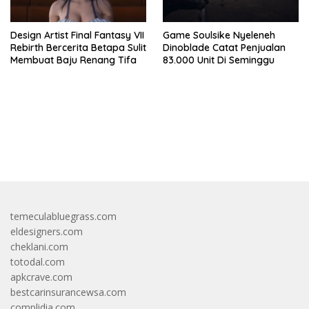
Design Artist Final Fantasy VII
Game Soulsike Nyeleneh
Rebirth Bercerita Betapa Sulit
Dinoblade Catat Penjualan
Membuat Baju Renang Tifa
83.000 Unit Di Seminggu
bandar besar starlight princess1000 bagi bonus
temeculabluegrass.com
eldesigners.com
cheklani.com
totodal.com
apkcrave.com
bestcarinsurancewsa.com
complidia.com