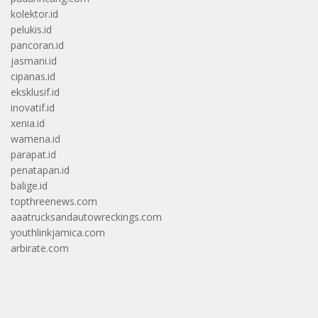
kolektor.id
pelukis.id
pancoran.id
jasmani.id
cipanas.id
eksklusif.id
inovatif.id
xenia.id
wamena.id
parapat.id
penatapan.id
balige.id
topthreenews.com
aaatrucksandautowreckings.com
youthlinkjamica.com
arbirate.com