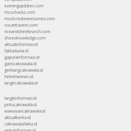
eveningupdates.com
mcochacks.com
mostcreativeresumes.com
oxcarttavern.com
riceandshinebrunch.com
shoesknowledge.com
aktualinformasi.id
faktadunia.id
gapurainformasi.id
gariscakrawala.id
gerbangcakrawala.id
helvetianews.id
langitcakrawala.id
langitinformasi.id
pintucakrawala.id
wawasancakrawala.id
aktualberita.id
cakrawalafakta.id
pintuinformasi.id