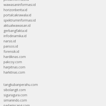
wawasaninformasi.id
horizonberita.id
portalcakrawala.id
spektruminformasi.id
aktualwawasan.id
gerbangfakta.id
infodinamika.id
narsis.id
pansos.id
forensik.id
hardiknas.com
pakcoy.com
harpitnas.com
harkitnas.com
tangkubanperahu.com
sibolangit.com
siguragura.com
simanindo.com
padarincang.com